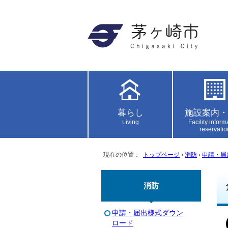
暮らし
施設案内・
Living
Facility inform
reservatio
現在の位置：
トップページ
›
消防
›
申請・届
消防
申請・届出様式ダウン
ロード