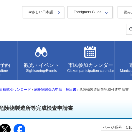
やさしい日本語
Foreigners Guide
読み
予約
観光・イベント
市民参加カレンダー
ation/
Sightseeing/Events
Citizen participation calendar
Municip
n
出様式ダウンロード
›
危険物関係の申請・届出書
› 危険物製造所等完成検査申請書
危険物製造所等完成検査申請書
ページ番号 C100