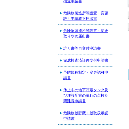
検査申請書
危険物製造所等設置・変更
許可申請取下届出書
危険物製造所等設置・変更
取りやめ届出書
許可書等再交付申請書
完成検査済証再交付申請書
予防規程制定・変更認可申
請書
休止中の地下貯蔵タンク及
び埋設配管の漏れの点検期
間延長申請書
危険物仮貯蔵・仮取扱承認
申請書