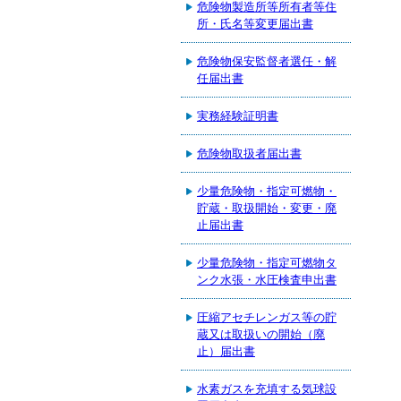
危険物製造所等所有者等住
所・氏名等変更届出書
危険物保安監督者選任・解
任届出書
実務経験証明書
危険物取扱者届出書
少量危険物・指定可燃物・
貯蔵・取扱開始・変更・廃
止届出書
少量危険物・指定可燃物タ
ンク水張・水圧検査申出書
圧縮アセチレンガス等の貯
蔵又は取扱いの開始（廃
止）届出書
水素ガスを充填する気球設