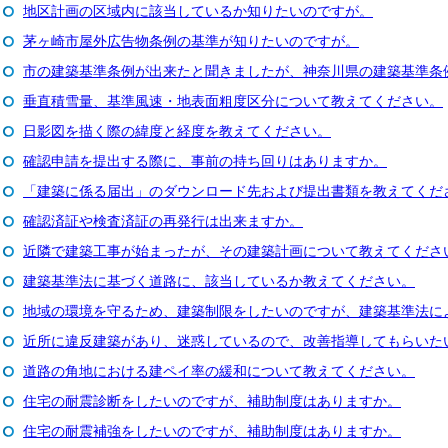
地区計画の区域内に該当しているか知りたいのですが。
茅ヶ崎市屋外広告物条例の基準が知りたいのですが。
市の建築基準条例が出来たと聞きましたが、神奈川県の建築基準条
垂直積雪量、基準風速・地表面粗度区分について教えてください。
日影図を描く際の緯度と経度を教えてください。
確認申請を提出する際に、事前の持ち回りはありますか。
「建築に係る届出」のダウンロード先および提出書類を教えてくだ
確認済証や検査済証の再発行は出来ますか。
近隣で建築工事が始まったが、その建築計画について教えてくださ
建築基準法に基づく道路に、該当しているか教えてください。
地域の環境を守るため、建築制限をしたいのですが、建築基準法に
近所に違反建築があり、迷惑しているので、改善指導してもらいた
道路の角地における建ペイ率の緩和について教えてください。
住宅の耐震診断をしたいのですが、補助制度はありますか。
住宅の耐震補強をしたいのですが、補助制度はありますか。