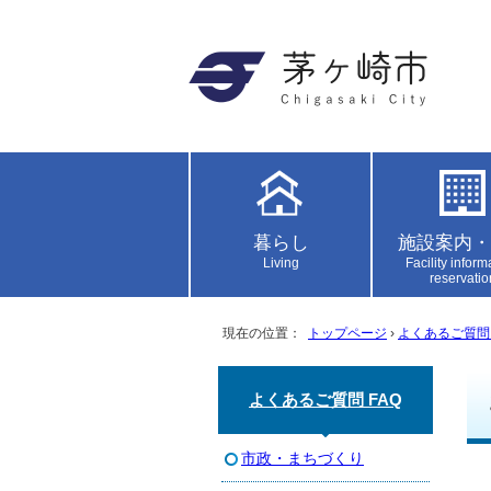
暮らし
施設案内・
Living
Facility inform
reservatio
現在の位置：
トップページ
›
よくあるご質問 
よくあるご質問 FAQ
市政・まちづくり