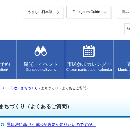
やさしい日本語
Foreigners Guide
読み
予約
観光・イベント
市民参加カレンダー
ation/
Sightseeing/Events
Citizen participation calendar
Municip
n
FAQ
›
市政・まちづくり
› まちづくり（よくあるご質問）
まちづくり（よくあるご質問）
景観法に基づく届出が必要か知りたいのですが。