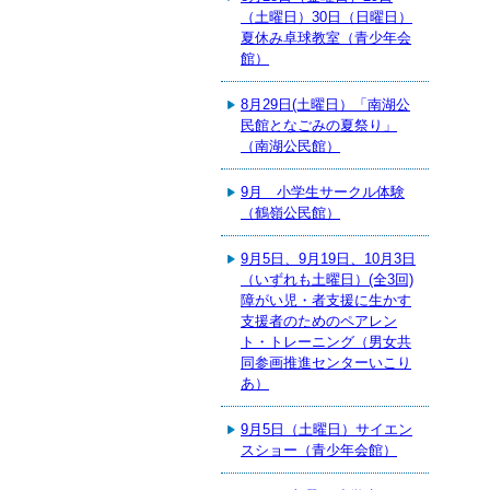
（土曜日）30日（日曜日）
夏休み卓球教室（青少年会
館）
8月29日(土曜日）「南湖公
民館となごみの夏祭り」
（南湖公民館）
9月 小学生サークル体験
（鶴嶺公民館）
9月5日、9月19日、10月3日
（いずれも土曜日）(全3回)
障がい児・者支援に生かす
支援者のためのペアレン
ト・トレーニング（男女共
同参画推進センターいこり
あ）
9月5日（土曜日）サイエン
スショー（青少年会館）