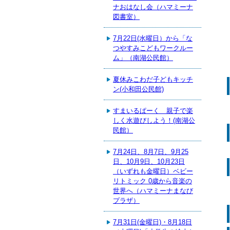
ナおはなし会（ハマミーナ
図書室）
7月22日(水曜日）から「な
つやすみこどもワークルー
ム」（南湖公民館）
夏休みこわだ子どもキッチ
ン(小和田公民館)
すまいるぱーく 親子で楽
しく水遊びしよう！(南湖公
民館）
7月24日、8月7日、9月25
日、10月9日、10月23日
（いずれも金曜日）ベビー
リトミック 0歳から音楽の
世界へ（ハマミーナまなび
プラザ）
7月31日(金曜日)・8月18日