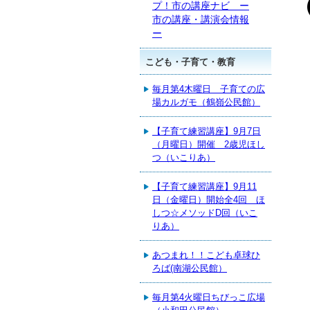
プ！市の講座ナビ ー
市の講座・講演会情報
ー
こども・子育て・教育
毎月第4木曜日 子育ての広
場カルガモ（鶴嶺公民館）
【子育て練習講座】9月7日
（月曜日）開催 2歳児ほし
つ（いこりあ）
【子育て練習講座】9月11
日（金曜日）開始全4回 ほ
しつ☆メソッドD回（いこ
りあ）
あつまれ！！こども卓球ひ
ろば(南湖公民館）
毎月第4火曜日ちびっこ広場