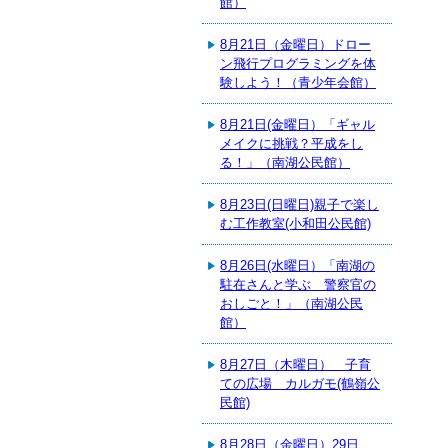
館）
8月21日（金曜日）ドロー
ン飛行プログラミングを体
験しよう！（青少年会館）
8月21日(金曜日）「ギャル
メイクに挑戦？平成をし
る！」（南湖公民館）
8月23日(日曜日)親子で楽し
む工作教室(小和田公民館)
8月26日(水曜日）「南湖の
駐在さんと学ぶ 警察官の
おしごと！」（南湖公民
館）
8月27日（木曜日） 子育
ての広場 カルガモ(鶴嶺公
民館)
8月28日（金曜日）29日