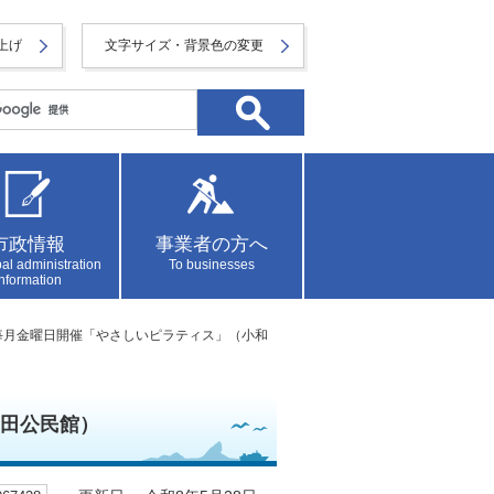
上げ
文字サイズ・背景色の変更
市政情報
事業者の方へ
al administration
To businesses
information
～毎月金曜日開催「やさしいピラティス」（小和
和田公民館）