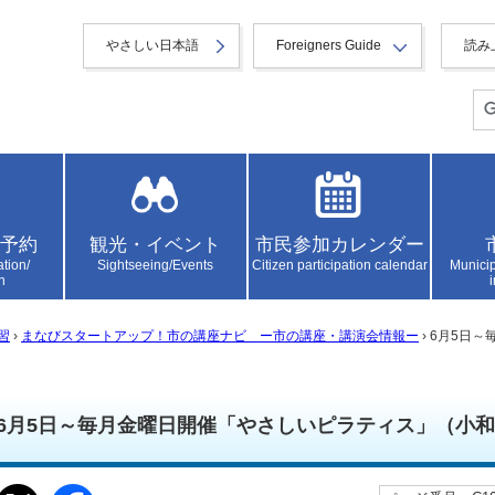
やさしい日本語
Foreigners Guide
読み
予約
観光・イベント
市民参加カレンダー
ation/
Sightseeing/Events
Citizen participation calendar
Municip
n
習
›
まなびスタートアップ！市の講座ナビ ー市の講座・講演会情報ー
› 6月5日
6月5日～毎月金曜日開催「やさしいピラティス」（小