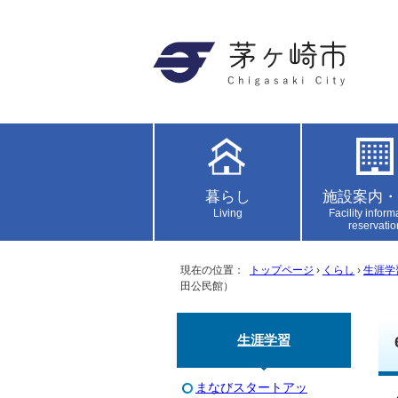
暮らし
施設案内・
Living
Facility inform
reservatio
現在の位置：
トップページ
›
くらし
›
生涯学
田公民館）
生涯学習
まなびスタートアッ