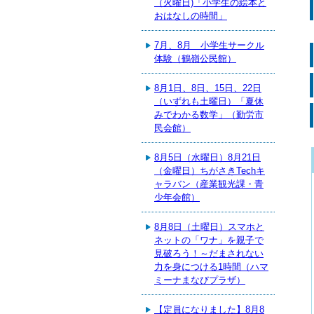
（火曜日)「小学生の絵本と
おはなしの時間」
7月、8月 小学生サークル
体験（鶴嶺公民館）
8月1日、8日、15日、22日
（いずれも土曜日）「夏休
みでわかる数学」（勤労市
民会館）
8月5日（水曜日）8月21日
（金曜日）ちがさきTechキ
ャラバン（産業観光課・青
少年会館）
8月8日（土曜日）スマホと
ネットの「ワナ」を親子で
見破ろう！～だまされない
力を身につける1時間（ハマ
ミーナまなびプラザ）
【定員になりました】8月8