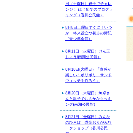
日（土曜日）親子でチャレ
ンジ！ はじめてのプログラ
ミング（香川公民館）
8月8日土曜日すぐに！いつ
か！将来役立つ初歩の簿記
（青少年会館）
8月11日（火曜日）けん玉
しよう(南湖公民館）
8月18日(火曜日）「食感が
楽しい！ポリポリ サンド
ウィッチを作ろう」
8月20日（木曜日）魚卓さ
んと親子でおさかなクッキ
ング(南湖公民館）
8月21日（金曜日）みんな
のひろば 恐竜おりがみワ
ークショップ（香川公民