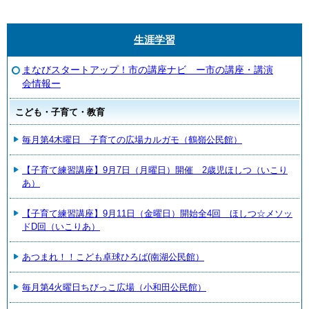
生涯学習
まなびスタートアップ！市の講座ナビ ー市の講座・講演
会情報ー
こども・子育て・教育
毎月第4木曜日 子育ての広場カルガモ（鶴嶺公民館）
【子育て練習講座】9月7日（月曜日）開催 2歳児ほしつ（いこり
あ）
【子育て練習講座】9月11日（金曜日）開始全4回 ほしつ☆メソッ
ドD回（いこりあ）
あつまれ！！こども卓球ひろば(南湖公民館）
毎月第4火曜日ちびっこ広場（小和田公民館）