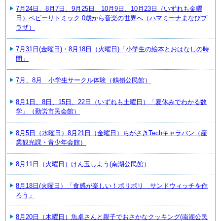
7月24日、8月7日、9月25日、10月9日、10月23日（いずれも金曜
日）ベビーリトミック 0歳から音楽の世界へ（ハマミーナまなびプ
ラザ）
7月31日(金曜日)・8月18日（火曜日)「小学生の絵本とおはなしの時
間」
7月、8月 小学生サークル体験（鶴嶺公民館）
8月1日、8日、15日、22日（いずれも土曜日）「夏休みでわかる数
学」（勤労市民会館）
8月5日（水曜日）8月21日（金曜日）ちがさきTechキャラバン（産
業観光課・青少年会館）
8月11日（火曜日）けん玉しよう(南湖公民館）
8月18日(火曜日）「食感が楽しい！ポリポリ サンドウィッチを作
ろう」
8月20日（木曜日）魚卓さんと親子でおさかなクッキング(南湖公民