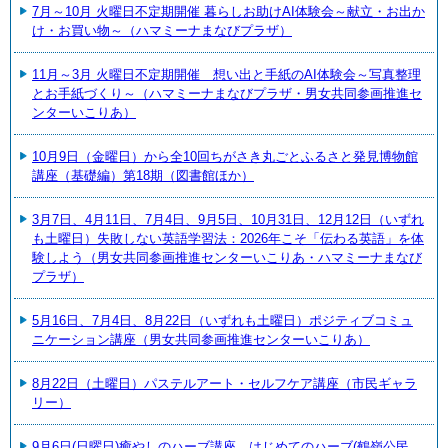
7月～10月 火曜日不定期開催 暮らしお助けAI体験会～献立・お出か
け・お買い物～（ハマミーナまなびプラザ）
11月～3月 火曜日不定期開催 想い出と手紙のAI体験会～写真整理
とお手紙づくり～（ハマミーナまなびプラザ・男女共同参画推進セ
ンターいこりあ）
10月9日（金曜日）から全10回ちがさき丸ごとふるさと発見博物館
講座（基礎編）第18期（図書館ほか）
3月7日、4月11日、7月4日、9月5日、10月31日、12月12日（いずれ
も土曜日）失敗しない英語学習法：2026年こそ「伝わる英語」を体
験しよう（男女共同参画推進センターいこりあ・ハマミーナまなび
プラザ）
5月16日、7月4日、8月22日（いずれも土曜日）ポジティブコミュ
ニケーション講座（男女共同参画推進センターいこりあ）
8月22日（土曜日）パステルアート・セルフケア講座（市民ギャラ
リー）
9月6日(日曜日)癒やしのハーブ講座 はじめてのハーブ(鶴嶺公民