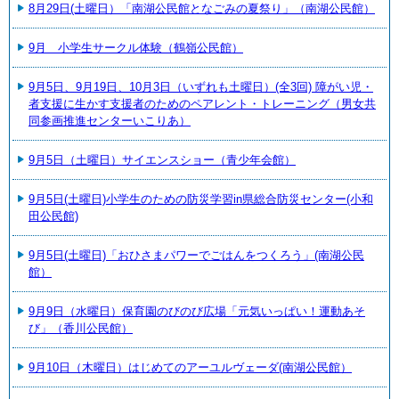
8月29日(土曜日）「南湖公民館となごみの夏祭り」（南湖公民館）
9月 小学生サークル体験（鶴嶺公民館）
9月5日、9月19日、10月3日（いずれも土曜日）(全3回) 障がい児・
者支援に生かす支援者のためのペアレント・トレーニング（男女共
同参画推進センターいこりあ）
9月5日（土曜日）サイエンスショー（青少年会館）
9月5日(土曜日)小学生のための防災学習in県総合防災センター(小和
田公民館)
9月5日(土曜日)「おひさまパワーでごはんをつくろう」(南湖公民
館）
9月9日（水曜日）保育園のびのび広場「元気いっぱい！運動あそ
び」（香川公民館）
9月10日（木曜日）はじめてのアーユルヴェーダ(南湖公民館）