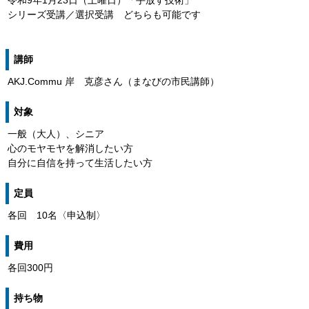
令和9年1月23日（土曜日）「手放す技術」
シリーズ受講／選択受講 どちらも可能です
講師
AKJ.Commu 岸 克彦さん（まなびの市民講師）
対象
一般（大人）、シニア
心のモヤモヤを解消したい方
自分に自信を持って生活したい方
定員
各回 10名〈申込制〉
費用
各回300円
持ち物