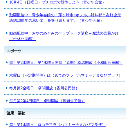
10月4日（日曜日）プチロボで競争しよう（青少年会館）
動画配信中！青少年会館の「茅ヶ崎市×ホノルル姉妹都市友好協定
締結10周年の思い出」を振り返ります。（青少年会館）
動画配信中！おやのめぐみのペップトーク講座～魔法の言葉がけ
（松林公民館）
スポーツ
毎月第2水曜日、第4水曜日開催（原則）卓球開放（小和田公民館）
水曜日（不定期開催）はじめてのフラ（ハマミーナまなびプラザ）
毎月第2金曜日 卓球開放（香川公民館）
毎月第2第4日曜日 卓球開放（鶴嶺公民館）
健康・福祉
毎月第1水曜日 ロコモフラ（ハマミーナまなびプラザ）