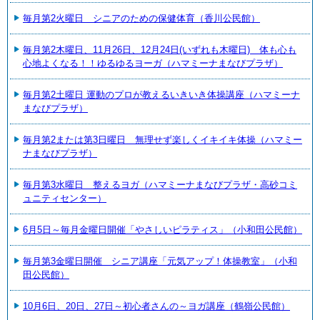
毎月第2火曜日 シニアのための保健体育（香川公民館）
毎月第2木曜日、11月26日、12月24日(いずれも木曜日) 体も心も
心地よくなる！！ゆるゆるヨーガ（ハマミーナまなびプラザ）
毎月第2土曜日 運動のプロが教えるいきいき体操講座（ハマミーナ
まなびプラザ）
毎月第2または第3日曜日 無理せず楽しくイキイキ体操（ハマミー
ナまなびプラザ）
毎月第3水曜日 整えるヨガ（ハマミーナまなびプラザ・高砂コミ
ュニティセンター）
6月5日～毎月金曜日開催「やさしいピラティス」（小和田公民館）
毎月第3金曜日開催 シニア講座「元気アップ！体操教室」（小和
田公民館）
10月6日、20日、27日～初心者さんの～ヨガ講座（鶴嶺公民館）