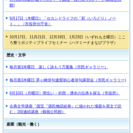
館)
9月17日（木曜日）「セカンドライフの「彩（いろどり）ノー
ト」」（市役所分庁舎）
10月17日、11月21日、12月19日、1月23日（いずれも土曜日）ここ
ろ整うポジティブライフセミナー（ハマミーナまなびプラザ）
歴史・文学
毎月第3木曜日 楽しく詠もう万葉集（市民ギャラリー）
毎月第3木曜日 茅ヶ崎俳句連盟初心者俳句講習会（市民ギャラリー)
8月10日（月曜日）雨乞い・祈雨・湧水の伝承を探る（市役所）
古典文学講座「国宝『源氏物語絵巻』に描かれた場面を原文で読
む」2回連続講座（鶴嶺公民館）
産業（観光・働く）