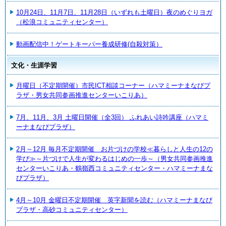
10月24日、11月7日、11月28日（いずれも土曜日）夜のめぐりヨガ
（松浪コミュニティセンター）
動画配信中！ゲートキーパー養成研修(自殺対策）
文化・生涯学習
月曜日（不定期開催）市民ICT相談コーナー（ハマミーナまなびプ
ラザ・男女共同参画推進センターいこりあ）
7月、11月、3月 土曜日開催（全3回） ふれあい詩吟講座（ハマミ
ーナまなびプラザ）
2月～12月 毎月不定期開催 お片づけの学校≪暮らしと人生の12の
学び≫～片づけで人生が変わるはじめの一歩～（男女共同参画推進
センターいこりあ・鶴嶺西コミュニティセンター・ハマミーナまな
びプラザ）
4月～10月 金曜日不定期開催 英字新聞を読む（ハマミーナまなび
プラザ・高砂コミュニティセンター）