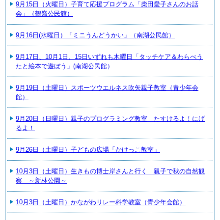
9月15日（火曜日）子育て応援プログラム「柴田愛子さんのお話
会」（鶴嶺公民館）
9月16日(水曜日）「ミニうんどうかい」（南湖公民館）
9月17日、10月1日、15日いずれも木曜日「タッチケア＆わらべう
たと絵本で遊ぼう」(南湖公民館）
9月19日（土曜日）スポーツウエルネス吹矢親子教室（青少年会
館）
9月20日（日曜日）親子のプログラミング教室 たすけるよ！にげ
るよ！
9月26日（土曜日）子どもの広場「かけっこ教室」
10月3日（土曜日）生きもの博士岸さんと行く 親子で秋の自然観
察 ～新林公園～
10月3日（土曜日）かながわリレー科学教室（青少年会館）