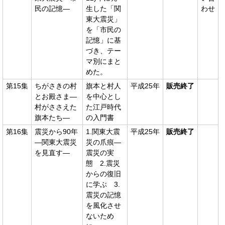
民の記憶―
生した「関
わせ
東大震災」
を「市民の
記憶」に基
づき、テー
マ別にまと
めた。
第15集
ちがさきの村
旗本と村人
平成25年
販売終了
とお殿さま―
を中心とし
村がささえた
た江戸時代
旗本たち―
の入門書
第16集
震災から90年
1.関東大震
平成25年
販売終了
―関東大震災
災の爪痕―
を見直す―
震災の実
態 2.震災
からの復旧
に学ぶ 3.
震災の記憶
を風化させ
ないため