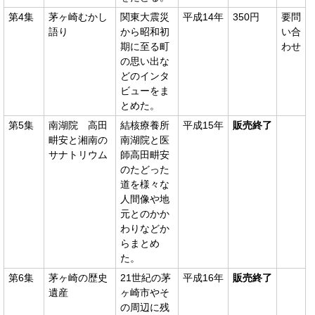
第4集
茅ヶ崎むかし
関東大震災
平成14年
350円
要問
語り
から昭和初
い合
期に至る町
わせ
の思い出な
どのインタ
ビューをま
とめた。
第5集
南湖院 高田
結核療養所
平成15年
販売終了
畊安と湘南の
南湖院と医
サナトリウム
師高田畊安
のたどった
道を様々な
人間像や地
元とのかか
わりなどか
らまとめ
た。
第6集
茅ヶ崎の歴史
21世紀の茅
平成16年
販売終了
遺産
ヶ崎市やそ
の周辺に残