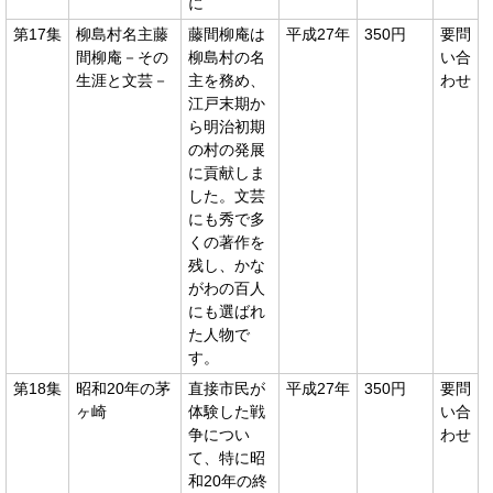
に
第17集
柳島村名主藤
藤間柳庵は
平成27年
350円
要問
間柳庵－その
柳島村の名
い合
生涯と文芸－
主を務め、
わせ
江戸末期か
ら明治初期
の村の発展
に貢献しま
した。文芸
にも秀で多
くの著作を
残し、かな
がわの百人
にも選ばれ
た人物で
す。
第18集
昭和20年の茅
直接市民が
平成27年
350円
要問
ヶ崎
体験した戦
い合
争につい
わせ
て、特に昭
和20年の終