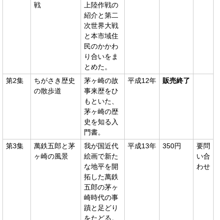
戦
上陸作戦の
紹介と第二
次世界大戦
と本市域住
民のかかわ
り合いをま
とめた。
第2集
ちがさき歴史
茅ヶ崎の故
平成12年
販売終了
の散歩道
事来歴をひ
もといた、
茅ヶ崎の歴
史を知る入
門書。
第3集
萬鉄五郎と茅
我が国近代
平成13年
350円
要問
ヶ崎の風景
絵画で新た
い合
な地平を開
わせ
拓した萬鉄
五郎の茅ヶ
崎時代の事
蹟と足どり
をたどる。