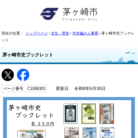
現在の位置：
トップページ
›
文化・歴史
›
市史編さん事業
› 茅ヶ崎市史ブックレ
ット
茅ヶ崎市史ブックレット
ページ番号 C1006303
更新日 令和8年6月30日