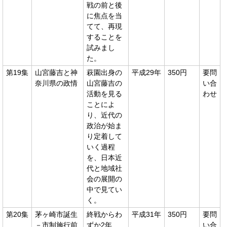
戦の前と後
に焦点を当
てて、再現
することを
試みまし
た。
第19集
山宮藤吉と神
萩園出身の
平成29年
350円
要問
奈川県の政情
山宮藤吉の
い合
活動を見る
わせ
ことによ
り、近代の
政治が始ま
り定着して
いく過程
を、日本近
代と地域社
会の展開の
中で見てい
く。
第20集
茅ヶ崎市誕生
終戦からわ
平成31年
350円
要問
－市制施行前
ずか2年、
い合