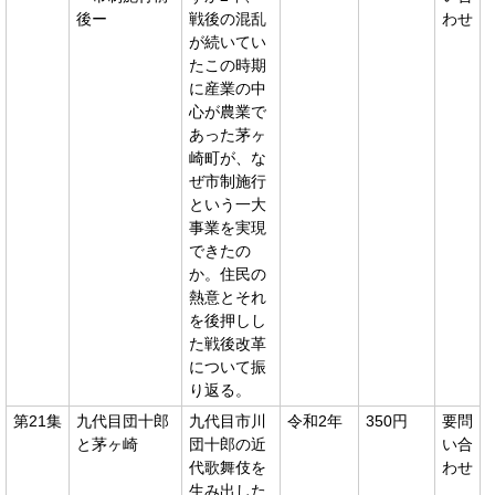
後ー
戦後の混乱
わせ
が続いてい
たこの時期
に産業の中
心が農業で
あった茅ヶ
崎町が、な
ぜ市制施行
という一大
事業を実現
できたの
か。住民の
熱意とそれ
を後押しし
た戦後改革
について振
り返る。
第21集
九代目団十郎
九代目市川
令和2年
350円
要問
と茅ヶ崎
団十郎の近
い合
代歌舞伎を
わせ
生み出した