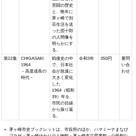
苦闘の歴史
と、晩年に
茅ヶ崎で別
荘生活を送
った団十郎
の人間像を
明らかにす
る。
第22集
CHIGASAKI
戦後史の中
令和3年
350円
要問
1964
で、日本社
い合
－高度成長の
会が急速に
わせ
時代－
大きく変化
した
1964（昭和
39）年を、
市民の目線
から振り返
る。
茅ヶ崎市史ブックレットは、市役所のほか、ハマミーナまなび
プラザ・茅ヶ崎ゆかりの人物館・茅ヶ崎市立図書館・公民館な