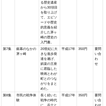
る歴史遺産
から30項目
を取り上げ
て、エピソ
ードや歴史
的意義を紹
介した茅ヶ
崎の歴史の
入門書。
第7集
銀幕のなかの
20世紀に大
平成17年
350円
要問
茅ヶ崎
きな進歩発
い合
達を遂げ、
わ
娯楽の王座
せ
に君臨した
映画とわが
町とのつな
がりをまと
めた。
第8集
市民の戦争体
長く続いた
平成17年
350円
要問
験
戦争の時代
い合
に、兵士と
わせ