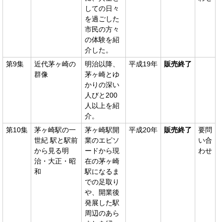
しての日々
を過ごした
市民の方々
の体験を紹
介した。
第9集
近代茅ヶ崎の
明治以降、
平成19年
販売終了
群像
茅ヶ崎とゆ
かりの深い
人びと200
人以上を紹
介。
第10集
茅ヶ崎駅の一
茅ヶ崎駅開
平成20年
販売終了
要問
世紀 駅と駅前
業のエピソ
い合
から見る明
ードから現
わせ
治・大正・昭
在の茅ヶ崎
和
駅になるま
での足取り
や、開業後
発展した駅
周辺のあら