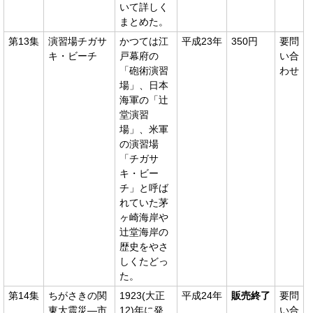
いて詳しく
まとめた。
第13集
演習場チガサ
かつては江
平成23年
350円
要問
キ・ビーチ
戸幕府の
い合
「砲術演習
わせ
場」、日本
海軍の「辻
堂演習
場」、米軍
の演習場
「チガサ
キ・ビー
チ」と呼ば
れていた茅
ヶ崎海岸や
辻堂海岸の
歴史をやさ
しくたどっ
た。
第14集
ちがさきの関
1923(大正
平成24年
販売終了
要問
東大震災―市
12)年に発
い合