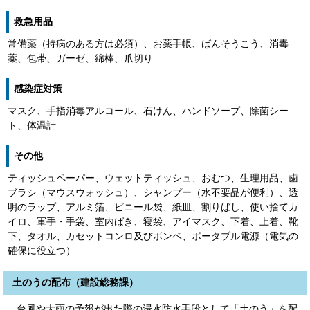
救急用品
常備薬（持病のある方は必須）、お薬手帳、ばんそうこう、消毒
薬、包帯、ガーゼ、綿棒、爪切り
感染症対策
マスク、手指消毒アルコール、石けん、ハンドソープ、除菌シー
ト、体温計
その他
ティッシュペーパー、ウェットティッシュ、おむつ、生理用品、歯
ブラシ（マウスウォッシュ）、シャンプー（水不要品が便利）、透
明のラップ、アルミ箔、ビニール袋、紙皿、割りばし、使い捨てカ
イロ、軍手・手袋、室内ばき、寝袋、アイマスク、下着、上着、靴
下、タオル、カセットコンロ及びボンベ、ポータブル電源（電気の
確保に役立つ）
土のうの配布（建設総務課）
台風や大雨の予報が出た際の浸水防水手段として「土のう」を配