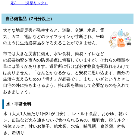
応）
（外部リンク）
自己備蓄品（7日分以上）
大きな地震災害が発生すると、道路、交通、水道、電
気、ガス、電話などのライフラインが寸断され、平時
のように生活必需品をそろえることができません。
市では大きな災害に備え、水や食料、簡易トイレなど
の必要物資を市内の防災拠点に備蓄していますが、それらの種類や
量には限りがあります。避難所に行けば必ず物資を受取れるわけで
はありません。「なんとかなるかも」と安易に思い込まず、自分の
生活を支えるための「備え」が必要です。また、いざというときに
自宅の外に持ち出せるよう、持出袋を準備して必要なものを入れて
おきましょう。
水・非常食料
水（大人1人当たり1日3Lが目安）、レトルト食品、おかゆ、乾パ
ン、缶詰など火を通さないで食べられるもの、離乳食、粉ミルク・
液体ミルク、甘いお菓子、給水袋、水筒、哺乳瓶、食器類、栓抜
き、缶切り