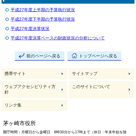
平成27年度上半期の予算執行状況
平成27年度下半期の予算執行状況
平成27年度決算状況
平成27年度決算ベースの財政状況の分析について
前のページへ戻る
トップページへ戻る
携帯サイト
サイトマップ
ウェブアクセシビリティ方
このサイトについて
針
リンク集
茅ヶ崎市役所
開庁時間：月曜日から金曜日 8時30分から17時まで（休日・年末年始を除