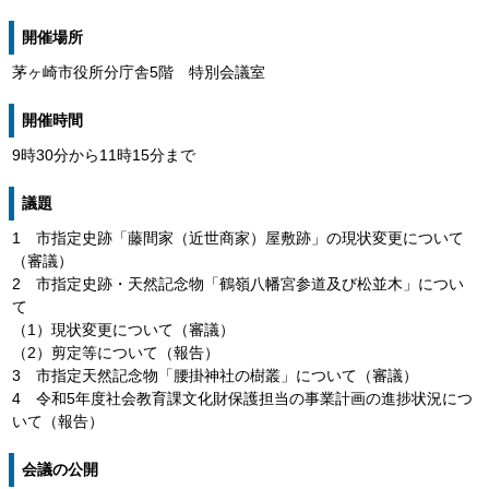
開催場所
茅ヶ崎市役所分庁舎5階 特別会議室
開催時間
9時30分から11時15分まで
議題
1 市指定史跡「藤間家（近世商家）屋敷跡」の現状変更について
（審議）
2 市指定史跡・天然記念物「鶴嶺八幡宮参道及び松並木」につい
て
（1）現状変更について（審議）
（2）剪定等について（報告）
3 市指定天然記念物「腰掛神社の樹叢」について（審議）
4 令和5年度社会教育課文化財保護担当の事業計画の進捗状況につ
いて（報告）
会議の公開