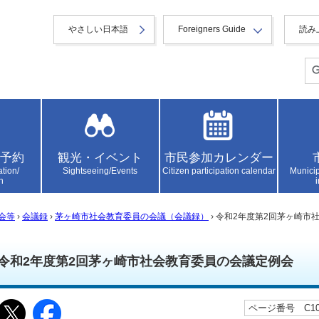
やさしい日本語
Foreigners Guide
読み
予約
観光・イベント
市民参加カレンダー
ation/
Sightseeing/Events
Citizen participation calendar
Municip
n
会等
›
会議録
›
茅ヶ崎市社会教育委員の会議（会議録）
› 令和2年度第2回茅ヶ崎
令和2年度第2回茅ヶ崎市社会教育委員の会議定例会
ページ番号 C104