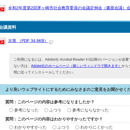
令和2年度第2回茅ヶ崎市社会教育委員の会議定例会（書面会議）会議録 
会議資料
次第 （PDF 34.8KB）
ご利用になるには、Adobe社 Acrobat Reader 4.0以降のバージョンが必要で
ない方は、
Adobe社のホームページ（新しいウィンドウで開きます）
から
明に従ってインストールしてください。
より良いウェブサイトにするためにみなさまのご意見をお聞かせく
質問：このページの内容は参考になりましたか？
参考になった
ふつう
参考にならなかった
質問：このページの内容はわかりやすかったですか？
わかりやすかった
ふつう
わかりにくかった