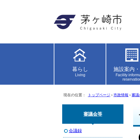
暮らし
施設案内・
Living
Facility inform
reservatio
現在の位置：
トップページ
›
市政情報
›
審議
審議会等
会議録