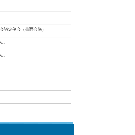
の会議定例会（書面会議）
ん。
ん。