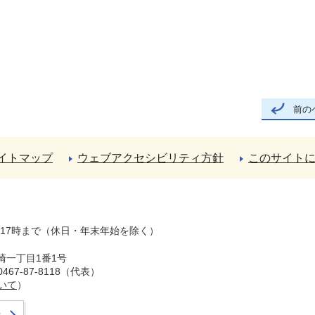
前の
イトマップ
ウェブアクセシビリティ方針
このサイト
ら17時まで（休日・年末年始を除く）
崎一丁目1番1号
67-87-8118（代表）
いて
）
せ