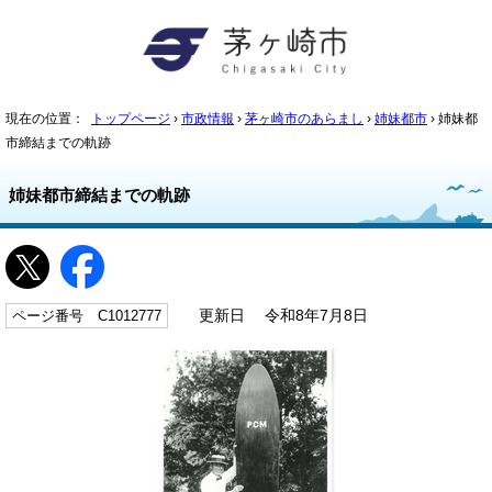
現在の位置：
トップページ
›
市政情報
›
茅ヶ崎市のあらまし
›
姉妹都市
› 姉妹都
市締結までの軌跡
姉妹都市締結までの軌跡
ページ番号 C1012777
更新日 令和8年7月8日