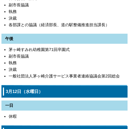
副市長協議
執務
決裁
各部課との協議（経済部長、道の駅整備推進担当課長）
午後
茅ヶ崎すみれ幼稚園第71回卒園式
副市長協議
執務
決裁
一般社団法人茅ヶ崎介護サービス事業者連絡協議会第2回総会
3月12日（水曜日）
一日
休暇