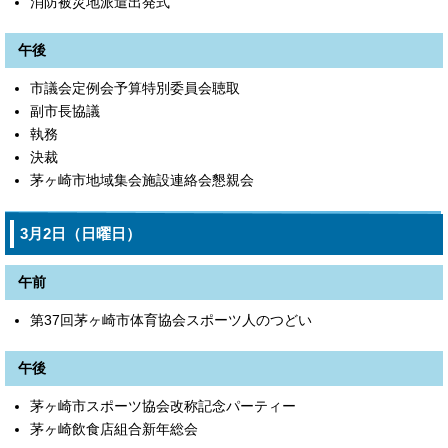
消防被災地派遣出発式
午後
市議会定例会予算特別委員会聴取
副市長協議
執務
決裁
茅ヶ崎市地域集会施設連絡会懇親会
3月2日（日曜日）
午前
第37回茅ヶ崎市体育協会スポーツ人のつどい
午後
茅ヶ崎市スポーツ協会改称記念パーティー
茅ヶ崎飲食店組合新年総会