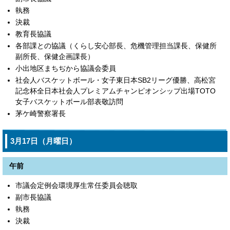
執務
決裁
教育長協議
各部課との協議（くらし安心部長、危機管理担当課長、保健所
副所長、保健企画課長）
小出地区まちぢから協議会委員
社会人バスケットボール・女子東日本SB2リーグ優勝、高松宮
記念杯全日本社会人プレミアムチャンピオンシップ出場TOTO
女子バスケットボール部表敬訪問
茅ケ崎警察署長
3月17日（月曜日）
午前
市議会定例会環境厚生常任委員会聴取
副市長協議
執務
決裁