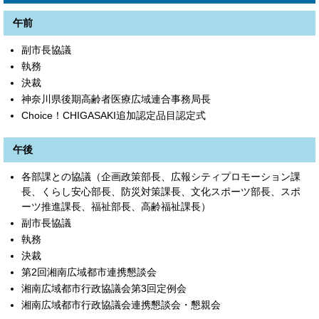
午前
副市長協議
執務
決裁
神奈川県後期高齢者医療広域連合事務局長
Choice！CHIGASAKI追加認定品目認定式
午後
各部課との協議（企画政策部長、広報シティプロモーション課
長、くらし安心部長、防災対策課長、文化スポーツ部長、スポ
ーツ推進課長、福祉部長、高齢福祉課長）
副市長協議
執務
決裁
第2回湘南広域都市連携懇談会
湘南広域都市行政協議会第3回定例会
湘南広域都市行政協議会連携懇談会・懇親会