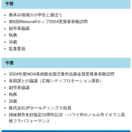
午前
春休み地域の小学生と遊ぼう
第6回Minecraftカップ2024受賞者表敬訪問
副市長協議
執務
決裁
監査委員
午後
2024年度MOA美術館全国児童作品展金賞受賞者表敬訪問
各部課との協議（広報シティプロモーション課長）
副市長協議
執務
決裁
株式会社JPホールディングス役員
姉妹都市友好協定10周年記念・ハワイ州ホノルル市イオラニ高
校フラパフォーマンス