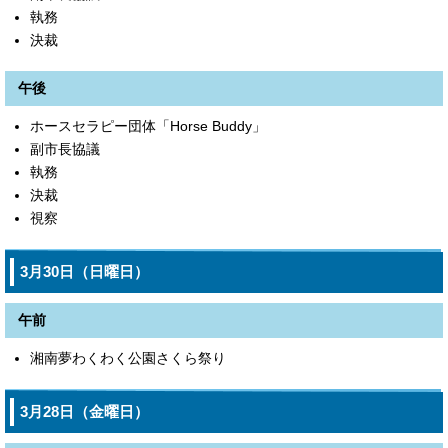
執務
決裁
午後
ホースセラピー団体「Horse Buddy」
副市長協議
執務
決裁
視察
3月30日（日曜日）
午前
湘南夢わくわく公園さくら祭り
3月28日（金曜日）