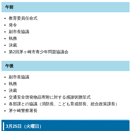
午前
教育委員任命式
発令
副市長協議
執務
決裁
第2回茅ヶ崎市青少年問題協議会
午後
副市長協議
執務
決裁
交通安全啓発物品寄附に対する感謝状贈呈式
各部課との協議（消防長、こども育成部長、総合政策課長）
茅ケ崎警察署長
3月25日（火曜日）