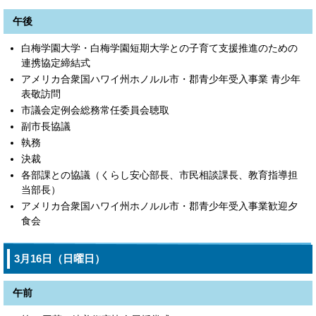
午後
白梅学園大学・白梅学園短期大学との子育て支援推進のための
連携協定締結式
アメリカ合衆国ハワイ州ホノルル市・郡青少年受入事業 青少年
表敬訪問
市議会定例会総務常任委員会聴取
副市長協議
執務
決裁
各部課との協議（くらし安心部長、市民相談課長、教育指導担
当部長）
アメリカ合衆国ハワイ州ホノルル市・郡青少年受入事業歓迎夕
食会
3月16日（日曜日）
午前