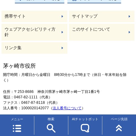
携帯サイト
サイトマップ
ウェブアクセシビリティ方
このサイトについて
針
リンク集
茅ヶ崎市役所
開庁時間：月曜日から金曜日 8時30分から17時まで（休日・年末年始を除
く）
住所：〒253-8686 神奈川県茅ヶ崎市茅ヶ崎一丁目1番1号
電話：0467-82-1111（代表）
ファクス：0467-87-8118（代表）
法人番号：1000020142077（
法人番号について
）
検索
AIチャットボット
ページ先頭
メニュー
地図・フロア案内
お問い合わせ
Copyright © Chigasaki City. All rights Reserved.