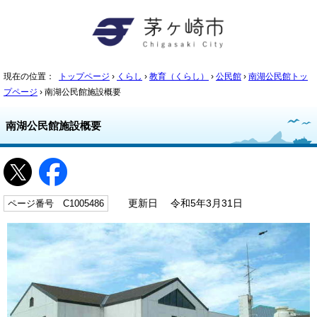
現在の位置：
トップページ
›
くらし
›
教育（くらし）
›
公民館
›
南湖公民館トッ
プページ
› 南湖公民館施設概要
南湖公民館施設概要
ページ番号 C1005486
更新日 令和5年3月31日