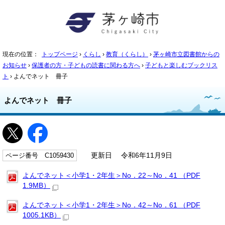
現在の位置：
トップページ
›
くらし
›
教育（くらし）
›
茅ヶ崎市立図書館からの
お知らせ
›
保護者の方・子どもの読書に関わる方へ
›
子どもと楽しむブックリス
ト
› よんでネット 冊子
よんでネット 冊子
ページ番号 C1059430
更新日 令和6年11月9日
よんでネット＜小学1・2年生＞No．22～No．41 （PDF
1.9MB）
よんでネット＜小学1・2年生＞No．42～No．61 （PDF
1005.1KB）