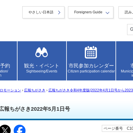
やさしい日本語
Foreigners Guide
読み
予約
観光・イベント
市民参加カレンダー
ation/
Sightseeing/Events
Citizen participation calendar
Municip
n
ロモーション
›
広報ちがさき
›
広報ちがさき令和4年度版(2022年4月1日号から2023
広報ちがさき2022年5月1日号
ページ番号 C104