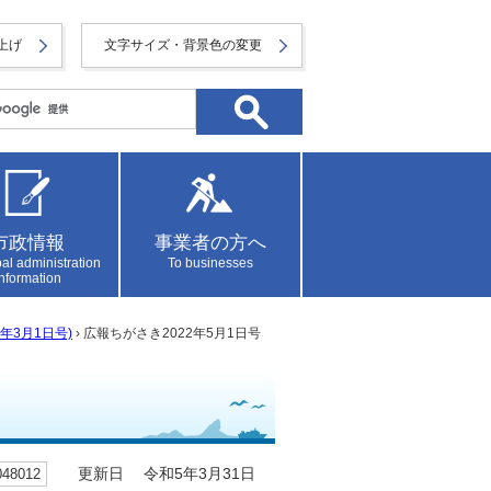
上げ
文字サイズ・背景色の変更
市政情報
事業者の方へ
al administration
To businesses
information
年3月1日号)
› 広報ちがさき2022年5月1日号
8012
更新日 令和5年3月31日