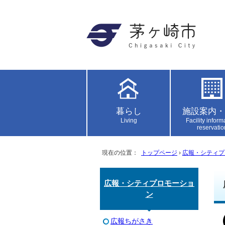
暮らし
施設案内・
Living
Facility inform
reservatio
現在の位置：
トップページ
›
広報・シティプ
広報・シティプロモーショ
ン
広報ちがさき