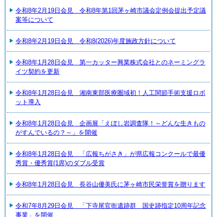
令和8年2月19日会見 令和8年第1回茅ヶ崎市議会定例会提出予定議
案等について
令和8年2月19日会見 令和8(2026)年度施政方針について
令和8年1月28日会見 第一カッター興業株式会社とのネーミングラ
イツ契約を更新
令和8年1月28日会見 湘南東部医療圏域初！人工関節手術支援ロボ
ット導入
令和8年1月28日会見 企画展「えぼし岩調査隊！～どんな生きもの
がすんでいるの？～」を開催
令和8年1月28日会見 「広報ちがさき」が県広報コンクールで最優
秀賞・優秀賞(1席)のダブル受賞
令和8年1月28日会見 長谷山優美氏に茅ヶ崎市民栄誉賞を贈ります
令和7年8月29日会見 「下寺尾官衙遺跡群 国史跡指定10周年記念
事業」を開催