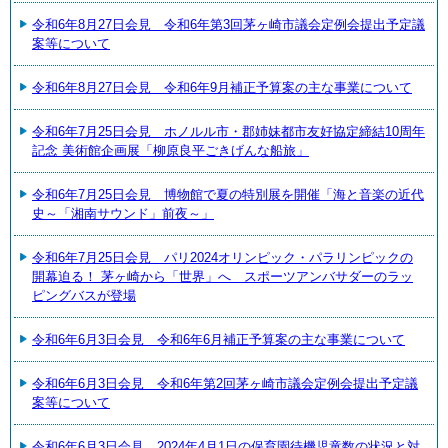
令和6年8月27日会見 令和6年第3回茅ヶ崎市議会定例会提出予定議
案等について
令和6年8月27日会見 令和6年9月補正予算案の主な事業について
令和6年7月25日会見 ホノルル市・郡姉妹都市友好協定締結10周年
記念 美術館企画展「柳原良平ごきげんな船旅」
令和6年7月25日会見 博物館で夏の特別展を開催「海と音楽の近代
史～「湘南サウンド」前夜～」
令和6年7月25日会見 パリ2024オリンピック・パラリンピックの
開幕迫る！ 茅ヶ崎から「世界」へ スポーツアンバサダーのラッ
ピングバスが登場
令和6年6月3日会見 令和6年6月補正予算案の主な事業について
令和6年6月3日会見 令和6年第2回茅ヶ崎市議会定例会提出予定議
案等について
令和6年6月3日会見 2024年4月1日の保育園待機児童数の状況と対