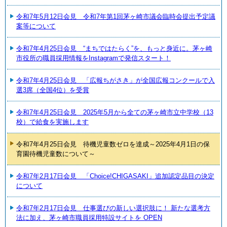
令和7年5月12日会見 令和7年第1回茅ヶ崎市議会臨時会提出予定議
案等について
令和7年4月25日会見 “まちではたらく”を、もっと身近に。茅ヶ崎
市役所の職員採用情報をInstagramで発信スタート！
令和7年4月25日会見 「広報ちがさき」が全国広報コンクールで入
選3席（全国4位）を受賞
令和7年4月25日会見 2025年5月から全ての茅ヶ崎市立中学校（13
校）で給食を実施します
令和7年4月25日会見 待機児童数ゼロを達成～2025年4月1日の保
育園待機児童数について～
令和7年2月17日会見 「Choice!CHIGASAKI」追加認定品目の決定
について
令和7年2月17日会見 仕事選びの新しい選択肢に！ 新たな選考方
法に加え、茅ヶ崎市職員採用特設サイトを OPEN