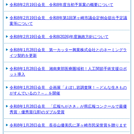
令和8年2月19日会見 令和8年度当初予算案の概要について
令和8年2月19日会見 令和8年第1回茅ヶ崎市議会定例会提出予定議
案等について
令和8年2月19日会見 令和8(2026)年度施政方針について
令和8年1月28日会見 第一カッター興業株式会社とのネーミングラ
イツ契約を更新
令和8年1月28日会見 湘南東部医療圏域初！人工関節手術支援ロボ
ット導入
令和8年1月28日会見 企画展「えぼし岩調査隊！～どんな生きもの
がすんでいるの？～」を開催
令和8年1月28日会見 「広報ちがさき」が県広報コンクールで最優
秀賞・優秀賞(1席)のダブル受賞
令和8年1月28日会見 長谷山優美氏に茅ヶ崎市民栄誉賞を贈ります