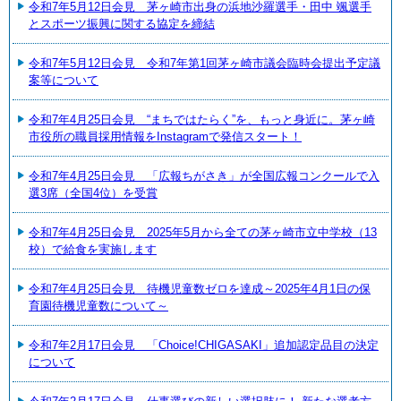
令和7年5月12日会見 茅ヶ崎市出身の浜地沙羅選手・田中 颯選手
とスポーツ振興に関する協定を締結
令和7年5月12日会見 令和7年第1回茅ヶ崎市議会臨時会提出予定議
案等について
令和7年4月25日会見 “まちではたらく”を、もっと身近に。茅ヶ崎
市役所の職員採用情報をInstagramで発信スタート！
令和7年4月25日会見 「広報ちがさき」が全国広報コンクールで入
選3席（全国4位）を受賞
令和7年4月25日会見 2025年5月から全ての茅ヶ崎市立中学校（13
校）で給食を実施します
令和7年4月25日会見 待機児童数ゼロを達成～2025年4月1日の保
育園待機児童数について～
令和7年2月17日会見 「Choice!CHIGASAKI」追加認定品目の決定
について