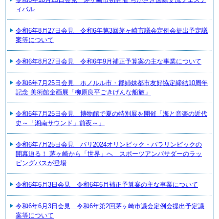
ィバル
令和6年8月27日会見 令和6年第3回茅ヶ崎市議会定例会提出予定議
案等について
令和6年8月27日会見 令和6年9月補正予算案の主な事業について
令和6年7月25日会見 ホノルル市・郡姉妹都市友好協定締結10周年
記念 美術館企画展「柳原良平ごきげんな船旅」
令和6年7月25日会見 博物館で夏の特別展を開催「海と音楽の近代
史～「湘南サウンド」前夜～」
令和6年7月25日会見 パリ2024オリンピック・パラリンピックの
開幕迫る！ 茅ヶ崎から「世界」へ スポーツアンバサダーのラッ
ピングバスが登場
令和6年6月3日会見 令和6年6月補正予算案の主な事業について
令和6年6月3日会見 令和6年第2回茅ヶ崎市議会定例会提出予定議
案等について