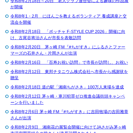
令和8年2月18日～20日 老人クラブ連合会による趣味の作品展
が開催
令和8年1・2月 にほんごを教えるボランティア 養成講座と交
流会を開催
令和8年2月18日 「ボッチャ F-STYLE CUP 2026」開催に向
け、古尾谷将治さんが市長を表敬訪問
令和8年2月20日 茅ヶ崎 FM『#ちがすき』にふるさとファー
マーズの石井さん・片岡さんが出演
令和8年2月16日 「百寿お祝い訪問」で市長が訪問し、お祝い
令和8年2月12日 東邦チタニウム株式会社へ市長から感謝状を
贈呈
令和8年2月18日 道の駅「湘南ちがさき」100万人来場を達成
令和8年2月12日 茅ヶ崎・寒川犯罪ゼロ推進会議街頭キャンペ
ーンを行いました
令和8年2月6日 茅ヶ崎 FM『#ちがすき』に吉田牧場の吉田雅章
さんが出演
令和8年2月9日 湘南花の展覧会開催に向けてJAさがみ茅ヶ崎