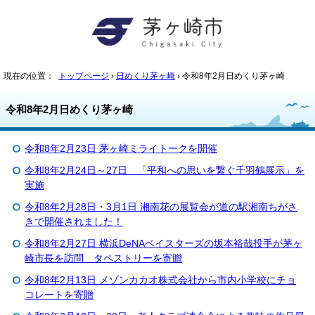
現在の位置：
トップページ
›
日めくり茅ヶ崎
› 令和8年2月日めくり茅ヶ崎
令和8年2月日めくり茅ヶ崎
令和8年2月23日 茅ヶ崎ミライトークを開催
令和8年2月24日～27日 「平和への思いを繋ぐ千羽鶴展示」を
実施
令和8年2月28日・3月1日 湘南花の展覧会が道の駅湘南ちがさ
きで開催されました！
令和8年2月27日 横浜DeNAベイスターズの坂本裕哉投手が茅ヶ
崎市長を訪問 タペストリーを寄贈
令和8年2月13日 メゾンカカオ株式会社から市内小学校にチョ
コレートを寄贈