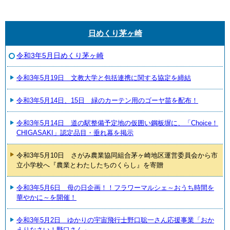
日めくり茅ヶ崎
令和3年5月日めくり茅ヶ崎
令和3年5月19日 文教大学と包括連携に関する協定を締結
令和3年5月14日、15日 緑のカーテン用のゴーヤ苗を配布！
令和3年5月14日 道の駅整備予定地の仮囲い鋼板塀に、「Choice！
CHIGASAKI」認定品目・垂れ幕を掲示
令和3年5月10日 さがみ農業協同組合茅ヶ崎地区運営委員会から市
立小学校へ『農業とわたしたちのくらし』を寄贈
令和3年5月6日 母の日企画！！フラワーマルシェ～おうち時間を
華やかに～を開催！
令和3年5月2日 ゆかりの宇宙飛行士野口聡一さん応援事業「おか
えりなさい！野口さん」