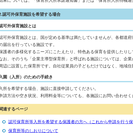
結果については、「保育所入所承諾通知書」または「保育所入所待機通
2.認可外保育施設を希望する場合
認可外保育施設とは
認可外保育施設とは、国が定める基準は満たしていませんが、各都道府
の届出を行っている施設です。
保護者の多様化するニーズにこたえたり、特色ある保育を提供したりし
なお、そのうち「企業主導型保育所」と呼ばれる施設については、企業
周辺に設置した保育所です。自社従業員の子どもだけではなく、地域住
入園（入所）のための手続き
入所を希望する場合、施設に直接申請してください。
申請方法や空き状況、利用料金等についても、各施設にお問い合わせく
関連するページ
認可保育所等入所を希望する保護者の方へ（これから申請を行う保
保育所等のしおりについて