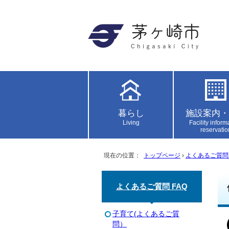
暮らし
施設案内・
Living
Facility inform
reservatio
現在の位置：
トップページ
›
よくあるご質問 
よくあるご質問 FAQ
子育て(よくあるご質
問）