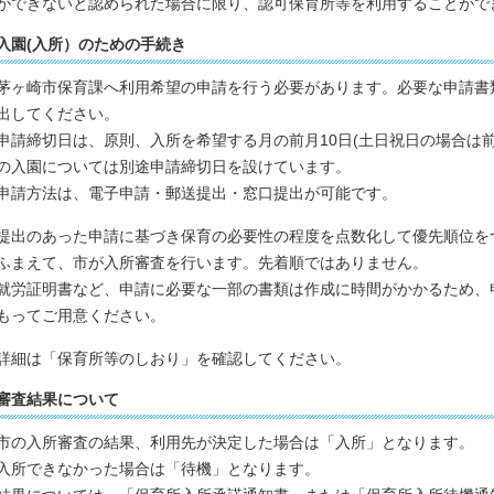
ができないと認められた場合に限り、認可保育所等を利用することがで
入園(入所）のための手続き
茅ヶ崎市保育課へ利用希望の申請を行う必要があります。必要な申請書
出してください。
申請締切日は、原則、入所を希望する月の前月10日(土日祝日の場合は前
の入園については別途申請締切日を設けています。
申請方法は、電子申請・郵送提出・窓口提出が可能です。
提出のあった申請に基づき保育の必要性の程度を点数化して優先順位を
ふまえて、市が入所審査を行います。先着順ではありません。
就労証明書など、申請に必要な一部の書類は作成に時間がかかるため、
もってご用意ください。
詳細は「保育所等のしおり」を確認してください。
審査結果について
市の入所審査の結果、利用先が決定した場合は「入所」となります。
入所できなかった場合は「待機」となります。