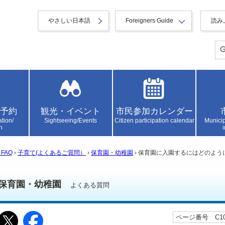
やさしい日本語
Foreigners Guide
読み
予約
観光・イベント
市民参加カレンダー
ation/
Sightseeing/Events
Citizen participation calendar
Municip
n
FAQ
›
子育て(よくあるご質問）
›
保育園・幼稚園
› 保育園に入園するにはどのよ
保育園・幼稚園
よくある質問
ページ番号 C100