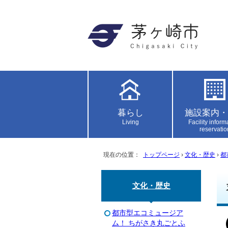
暮らし
施設案内・
Living
Facility inform
reservatio
現在の位置：
トップページ
›
文化・歴史
›
都
文化・歴史
都市型エコミュージア
ム！ ちがさき丸ごとふ