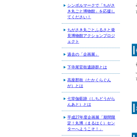
シンボルマークで「ちがさ
き丸ごと博物館」を応援し
てください！
ちがさき丸ごとふるさと発
見博物館アクションプロジ
ェクト
過去の「企画展」
下寺尾官衙遺跡群とは
高座郡衙（たかくらぐん
が）とは
七堂伽藍跡（しちどうがら
んあと）とは
平成27年度企画展「期間限
定！丸博（まるはく）セン
ターへようこそ！」