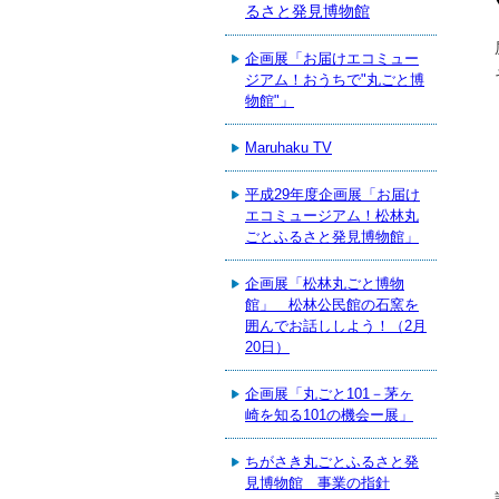
るさと発見博物館
企画展「お届けエコミュー
ジアム！おうちで"丸ごと博
物館"」
Maruhaku TV
平成29年度企画展「お届け
エコミュージアム！松林丸
ごとふるさと発見博物館」
企画展「松林丸ごと博物
館」 松林公民館の石窯を
囲んでお話ししよう！（2月
20日）
企画展「丸ごと101－茅ヶ
崎を知る101の機会ー展」
ちがさき丸ごとふるさと発
見博物館 事業の指針