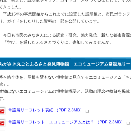
調査・研究し、説明板やマップ、ガイドコースをつくるなどして、その
てきました。
平成15年の事業開始からこれまでに設置した説明板と、市民ボランテ
り、ガイドをしたりした資料の一部を公開しています。
今日も市民のみなさんによる調査・研究、魅力発信、新たな都市資源
「学び」を通したふるさとづくりに、参加してみませんか。
ちがさき丸ごとふるさと発見博物館 エコミュージアム常設展リー
茅ヶ崎全体を、屋根も壁もない博物館に見立てるエコミュージアム「ち
館」。
建物はないエコミュージアムの博物館概要と、活動の理念や軌跡を掲載
す。
常設展リーフレット表紙 （PDF 2.3MB）
常設展リーフレット エコミュージアムとは？ （PDF 2.3MB）