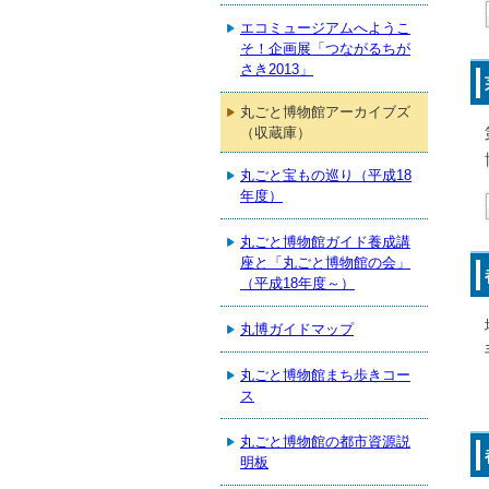
エコミュージアムへようこ
そ！企画展「つながるちが
さき2013」
丸ごと博物館アーカイブズ
（収蔵庫）
丸ごと宝もの巡り（平成18
年度）
丸ごと博物館ガイド養成講
座と「丸ごと博物館の会」
（平成18年度～）
丸博ガイドマップ
丸ごと博物館まち歩きコー
ス
丸ごと博物館の都市資源説
明板