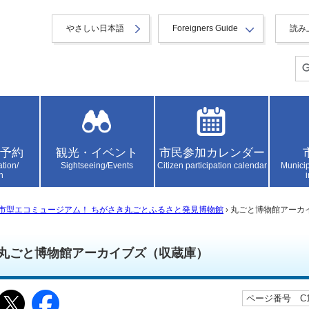
やさしい日本語
Foreigners Guide
読み
予約
観光・イベント
市民参加カレンダー
ation/
Sightseeing/Events
Citizen participation calendar
Municip
n
市型エコミュージアム！ ちがさき丸ごとふるさと発見博物館
› 丸ごと博物館アーカ
丸ごと博物館アーカイブズ（収蔵庫）
ページ番号 C10