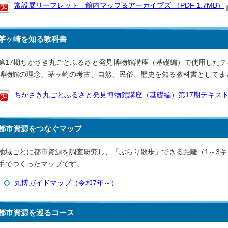
常設展リーフレット 館内マップ＆アーカイブズ （PDF 1.7MB）
茅ヶ崎を知る教科書
第17期ちがさき丸ごとふるさと発見博物館講座（基礎編）で使用した
博物館の理念、茅ヶ崎の考古、自然、民俗、歴史を知る教科書としてま
ちがさき丸ごとふるさと発見博物館講座（基礎編）第17期テキスト （P
都市資源をつなぐマップ
地域ごとに都市資源を調査研究し、「ぶらり散歩」できる距離（1～3
手でつくったマップです。
丸博ガイドマップ（令和7年～）
都市資源を巡るコース