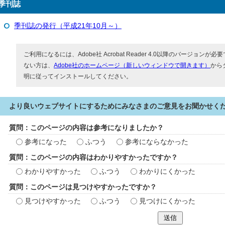
季刊誌
季刊誌の発行（平成21年10月～）
ご利用になるには、Adobe社 Acrobat Reader 4.0以降のバージョンが必要で
ない方は、
Adobe社のホームページ（新しいウィンドウで開きます）
から
明に従ってインストールしてください。
より良いウェブサイトにするためにみなさまのご意見をお聞かせく
質問：このページの内容は参考になりましたか？
参考になった
ふつう
参考にならなかった
質問：このページの内容はわかりやすかったですか？
わかりやすかった
ふつう
わかりにくかった
質問：このページは見つけやすかったですか？
見つけやすかった
ふつう
見つけにくかった
送信