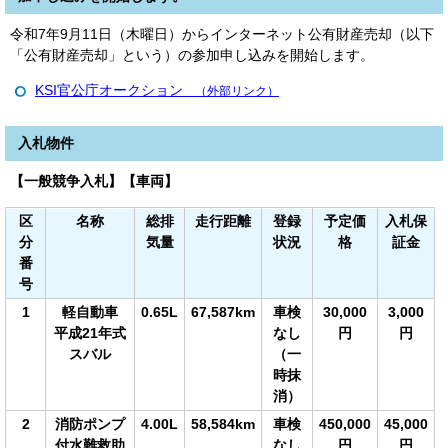
令和7年9月11日（木曜日）からインターネット公有財産売却（以下
「公有財産売却」という）の参加申し込みを開始します。
KSI官公庁オークション
（外部リンク）
入札物件
【一般競争入札】【車両】
区
名称
総排
走行距離
登録
予定価
入札保
分
気量
状況
格
証金
番
号
1
軽自動車
0.65L
67,587km
車検
30,000
3,000
平成21年式
なし
円
円
スバル
（一
時抹
消）
2
消防ポンプ
4.00L
58,584km
車検
450,000
45,000
付水難救助
なし
円
円