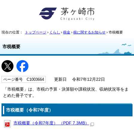
現在の位置：
トップページ
›
くらし
›
税金
›
税に関するお知らせ
› 市税概要
市税概要
ページ番号 C1003664
更新日 令和7年12月22日
「市税概要」は、市税の予算・決算額や課税状況、収納状況等をま
とめた冊子です。
市税概要（令和7年度）
市税概要（令和7年度） （PDF 7.3MB）