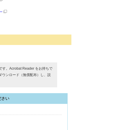
）
す。Acrobat Reader をお持ちで
ダウンロード（無償配布）し、説
ださい