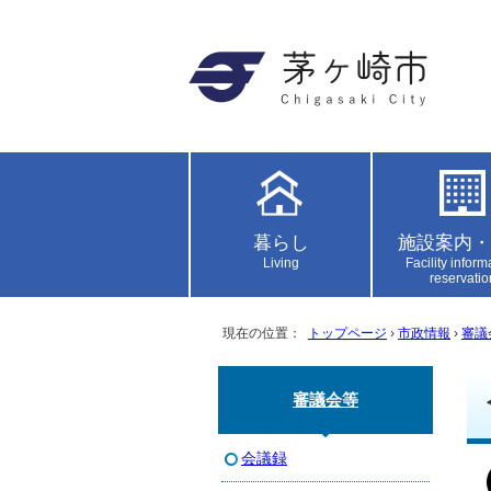
暮らし
施設案内・
Living
Facility inform
reservatio
現在の位置：
トップページ
›
市政情報
›
審議
審議会等
会議録