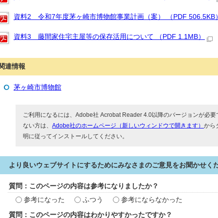
資料2 令和7年度茅ヶ崎市博物館事業計画（案） （PDF 506.5KB
資料3 藤間家住宅主屋等の保存活用について （PDF 1.1MB）
関連情報
茅ヶ崎市博物館
ご利用になるには、Adobe社 Acrobat Reader 4.0以降のバージョンが必要で
ない方は、
Adobe社のホームページ（新しいウィンドウで開きます）
から
明に従ってインストールしてください。
より良いウェブサイトにするためにみなさまのご意見をお聞かせく
質問：このページの内容は参考になりましたか？
参考になった
ふつう
参考にならなかった
質問：このページの内容はわかりやすかったですか？