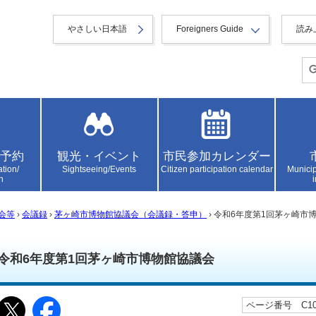
やさしい日本語
Foreigners Guide
読み
予約
観光・イベント
市民参加カレンダー
ation/
Sightseeing/Events
Citizen participation calendar
Municip
n
会等
›
会議録
›
茅ヶ崎市博物館協議会（会議録・答申）
› 令和6年度第1回茅ヶ崎市
令和6年度第1回茅ヶ崎市博物館協議会
ページ番号 C105