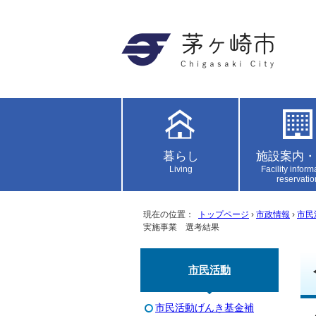
暮らし
施設案内・
Living
Facility inform
reservatio
現在の位置：
トップページ
›
市政情報
›
市民
実施事業 選考結果
市民活動
市民活動げんき基金補