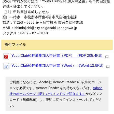
次のいずれかの方法で「Youth Club松林 加入申込書」を市民自治推
進課へ提出してください。
（注）申込書は返却しません
窓口へ持参：市役所本庁舎4階 市民自治推進課
郵送：〒253－8686 茅ヶ崎市役所 市民自治推進課
MAIL：shiminjichi@city.chigasaki.kanagawa.jp
ファクス：0467－87－8118
添付ファイル
YouthClub松林募集加入申込書（PDF） （PDF 205.4KB）
YouthClub松林募集加入申込書（Word） （Word 12.8KB）
ご利用になるには、Adobe社 Acrobat Reader 4.0以降のバージ
ョンが必要です。Acrobat Reader をお持ちでない方は、
Adobe
社のホームページ（新しいウィンドウで開きます）
からダウン
ロード（無償配布）し、説明に従ってインストールしてくださ
い。