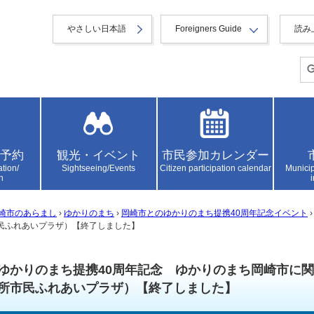
やさしい日本語
Foreigners Guide
読み
予約
観光・イベント
市民参加カレンダー
ation/
Sightseeing/Events
Citizen participation calendar
Municip
n
崎市のあらまし
›
ゆかりのまち
›
岡崎市とのゆかりのまち提携40周年記念イベント
民ふれあいプラザ）【終了しました】
ゆかりのまち提携40周年記念 ゆかりのまち岡崎市に
所市民ふれあいプラザ）【終了しました】