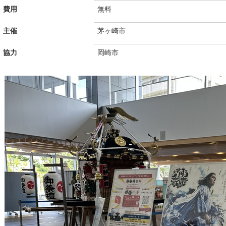
費用
無料
主催
茅ヶ崎市
協力
岡崎市