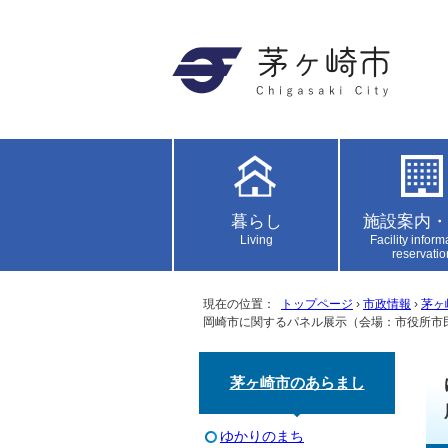
暮らし
施設案内・
Living
Facility inform
reservatio
現在の位置：
トップページ
›
市政情報
›
茅ヶ
岡崎市に関するパネル展示（会場：市役所市
茅ヶ崎市のあらまし
ゆかりのまち