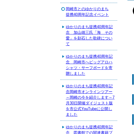
岡崎市とのゆかりのまち
提携40周年記念イベント
ゆかりのまち提携40周年記
念 加山雄三氏「海 その
愛」を刻石した歌碑につい
て
ゆかりのまち提携40周年記
念 岡崎市へビッグアロハ
シャツ・サーフボードを寄
贈しました
ゆかりのまち提携40周年記
念岡崎市オンラインツアー
～岡崎の今を紹介します～7
月30日開催ダイジェスト版
を市公式YouTubeに公開し
ました
ゆかりのまち提携40周年記
念 図書館での関連書籍ブ