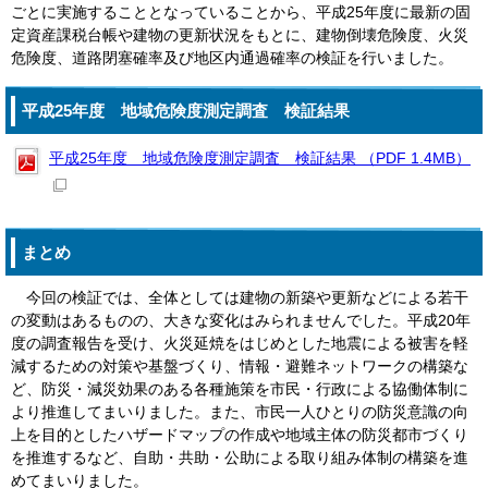
ごとに実施することとなっていることから、平成25年度に最新の固
定資産課税台帳や建物の更新状況をもとに、建物倒壊危険度、火災
危険度、道路閉塞確率及び地区内通過確率の検証を行いました。
平成25年度 地域危険度測定調査 検証結果
平成25年度 地域危険度測定調査 検証結果 （PDF 1.4MB）
まとめ
今回の検証では、全体としては建物の新築や更新などによる若干
の変動はあるものの、大きな変化はみられませんでした。平成20年
度の調査報告を受け、火災延焼をはじめとした地震による被害を軽
減するための対策や基盤づくり、情報・避難ネットワークの構築な
ど、防災・減災効果のある各種施策を市民・行政による協働体制に
より推進してまいりました。また、市民一人ひとりの防災意識の向
上を目的としたハザードマップの作成や地域主体の防災都市づくり
を推進するなど、自助・共助・公助による取り組み体制の構築を進
めてまいりました。