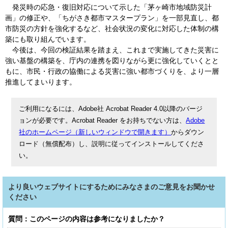
発災時の応急・復旧対応について示した「茅ヶ崎市地域防災計
画」の修正や、「ちがさき都市マスタープラン」を一部見直し、都
市防災の方針を強化するなど、社会状況の変化に対応した体制の構
築にも取り組んでいます。
今後は、今回の検証結果を踏まえ、これまで実施してきた災害に
強い基盤の構築を、庁内の連携を図りながら更に強化していくとと
もに、市民・行政の協働による災害に強い都市づくりを、より一層
推進してまいります。
ご利用になるには、Adobe社 Acrobat Reader 4.0以降のバージ
ョンが必要です。Acrobat Reader をお持ちでない方は、
Adobe
社のホームページ（新しいウィンドウで開きます）
からダウン
ロード（無償配布）し、説明に従ってインストールしてくださ
い。
より良いウェブサイトにするためにみなさまのご意見をお聞かせ
ください
質問：このページの内容は参考になりましたか？