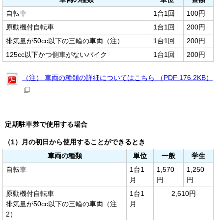
自転車
1台1回
100円
原動機付自転車
1台1回
200円
排気量が50cc以下の三輪の車両（注）
1台1回
200円
125cc以下かつ側車がないバイク
1台1回
200円
（注） 車両の種類の詳細についてはこちら （PDF 176.2KB）
定期駐車券で使用する場合
（1）月の初日から使用することができるとき
車両の種類
単位
一般
学生
自転車
1台1
1,570
1,250
月
円
円
原動機付自転車
1台1
2,610円
排気量が50cc以下の三輪の車両（注
月
2）