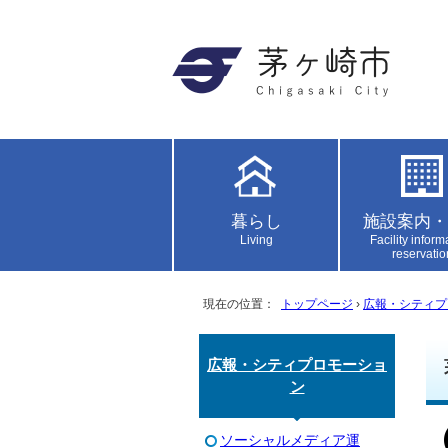
暮らし
施設案内・
Living
Facility inform
reservatio
現在の位置：
トップページ
›
広報・シティプ
広報・シティプロモーショ
ン
ソーシャルメディア運