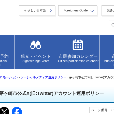
やさしい日本語
Foreigners Guide
読み
予約
観光・イベント
市民参加カレンダー
ation/
Sightseeing/Events
Citizen participation calendar
Municip
n
ロモーション
›
ソーシャルメディア運用ポリシー
› 茅ヶ崎市公式X(旧:Twitter)
茅ヶ崎市公式X(旧:Twitter)アカウント運用ポリシー
ページ番号 C10