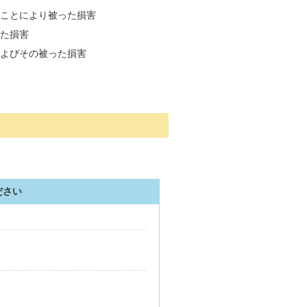
ことにより被った損害
た損害
よびその被った損害
ださい