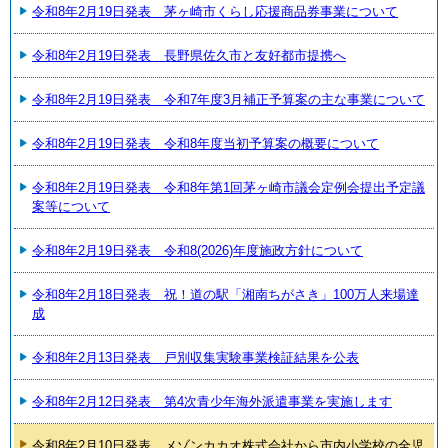
令和8年2月19日発表 茅ヶ崎市くらし応援商品券事業について
令和8年2月19日発表 長野県佐久市と友好都市提携へ
令和8年2月19日発表 令和7年度3月補正予算案の主な事業について
令和8年2月19日発表 令和8年度当初予算案の概要について
令和8年2月19日発表 令和8年第1回茅ヶ崎市議会定例会提出予定議
案等について
令和8年2月19日発表 令和8(2026)年度施政方針について
令和8年2月18日発表 祝！道の駅「湘南ちがさき」100万人来場達
成
令和8年2月13日発表 戸別収集実験事業検証結果を公表
令和8年2月12日発表 第4次青少年海外派遣事業を実施します
令和8年2月10日発表 メゾンカカオ株式会社から市内小学校の全児