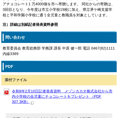
アチョコレート1 万4000個を市へ寄贈します。 同社からの寄贈は、
3回目となり、今年度は市立小学校19校に加え、県立茅ケ崎支援学
校と平和学園小学校に通う全児童と教職員を対象としています。
注）詳細は別紙記者発表資料参照
問い合わせ
教育委員会 教育総務部 学務課 課長 中原 健一郎 電話 0467(82)1111
内線3389
PDF
添付ファイル
令和8年2月10日記者発表資料 メゾンカカオ株式会社から市
内小学校の全児童にチョコレートをプレゼント （PDF
307.3KB）