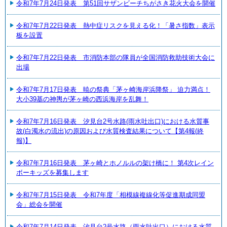
令和7年7月24日発表 第51回サザンビーチちがさき花火大会を開催
令和7年7月22日発表 熱中症リスクを見える化！「暑さ指数」表示
板を設置
令和7年7月22日発表 市消防本部の隊員が全国消防救助技術大会に
出場
令和7年7月17日発表 暁の祭典「茅ヶ崎海岸浜降祭」 迫力満点！
大小39基の神輿が茅ヶ崎の西浜海岸を乱舞！
令和7年7月16日発表 汐見台2号水路(雨水吐出口)における水質事
故(白濁水の流出)の原因および水質検査結果について【第4報(終
報)】
令和7年7月16日発表 茅ヶ崎とホノルルの架け橋に！ 第4次レイン
ボーキッズを募集します
令和7年7月15日発表 令和7年度「相模線複線化等促進期成同盟
会」総会を開催
令和7年7月14日発表 汐見台2号水路（雨水吐出口）における水質