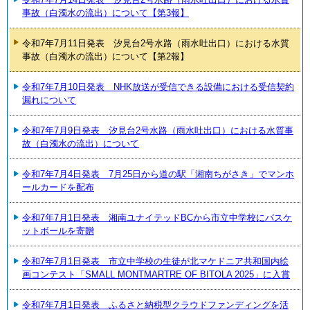
事故（白濁水の流出）について【第3報】
令和7年7月11日発表 汐見台2号水路（雨水吐出口）における水質
事故（白濁水の流出）について【第2報】
令和7年7月10日発表 NHK放送が受信できる設備における受信契約
漏れについて
令和7年7月9日発表 汐見台2号水路（雨水吐出口）における水質事
故（白濁水の流出）について
令和7年7月4日発表 7月25日から道の駅「湘南ちがさき」でマンホ
ールカードを配布
令和7年7月1日発表 湘南ユナイテッドBCから市立中学校にバスケ
ットボールを寄贈
令和7年7月1日発表 市立中学校の生徒が北マケドニア共和国内絵
画コンテスト「SMALL MONTMARTRE OF BITOLA 2025」に入賞
令和7年7月1日発表 ふるさと納税型クラウドファンディングを活