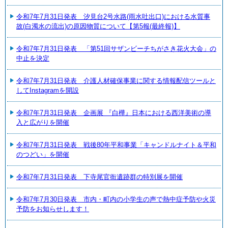
令和7年7月31日発表 汐見台2号水路(雨水吐出口)における水質事
故(白濁水の流出)の原因物質について【第5報(最終報)】
令和7年7月31日発表 「第51回サザンビーチちがさき花火大会」の
中止を決定
令和7年7月31日発表 介護人材確保事業に関する情報配信ツールと
してInstagramを開設
令和7年7月31日発表 企画展 『白樺』日本における西洋美術の導
入と広がりを開催
令和7年7月31日発表 戦後80年平和事業「キャンドルナイト＆平和
のつどい」を開催
令和7年7月31日発表 下寺尾官衙遺跡群の特別展を開催
令和7年7月30日発表 市内・町内の小学生の声で熱中症予防や火災
予防をお知らせします！