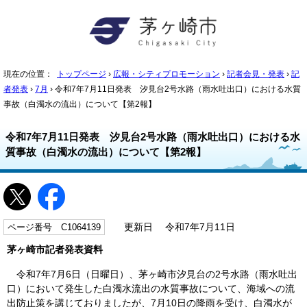
現在の位置：
トップページ
›
広報・シティプロモーション
›
記者会見・発表
›
記
者発表
›
7月
› 令和7年7月11日発表 汐見台2号水路（雨水吐出口）における水質
事故（白濁水の流出）について【第2報】
令和7年7月11日発表 汐見台2号水路（雨水吐出口）における水
質事故（白濁水の流出）について【第2報】
ページ番号 C1064139
更新日 令和7年7月11日
茅ヶ崎市記者発表資料
令和7年7月6日（日曜日）、茅ヶ崎市汐見台の2号水路（雨水吐出
口）において発生した白濁水流出の水質事故について、海域への流
出防止策を講じておりましたが、7月10日の降雨を受け、白濁水が