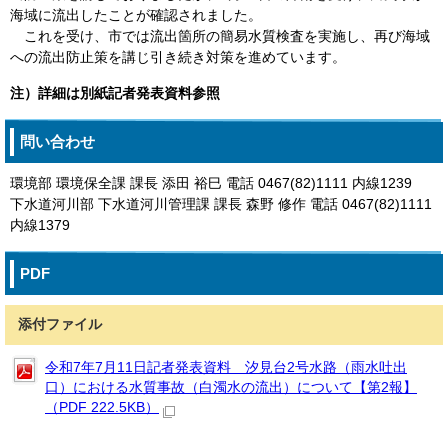
海域に流出したことが確認されました。
これを受け、市では流出箇所の簡易水質検査を実施し、再び海域
への流出防止策を講じ引き続き対策を進めています。
注）詳細は別紙記者発表資料参照
問い合わせ
環境部 環境保全課 課長 添田 裕巳 電話 0467(82)1111 内線1239
下水道河川部 下水道河川管理課 課長 森野 修作 電話 0467(82)1111
内線1379
PDF
添付ファイル
令和7年7月11日記者発表資料 汐見台2号水路（雨水吐出
口）における水質事故（白濁水の流出）について【第2報】
（PDF 222.5KB）