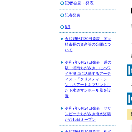
記者会見・発表
記者発表
6月
令和7年6月30日発表 茅ヶ
崎市長の資産等の公開につ
いて
令和7年6月27日発表 道の
駅「湘南ちがさき」にハワ
イを拠点に活動するアーテ
ィスト「クリスティ・シ
ン」のアートをプリントし
た下水道マンホール蓋を設
置
令和7年6月24日発表 サザ
ンビーチちがさき海水浴場
が7月5日オープン
令和7年6月19日発表 株式