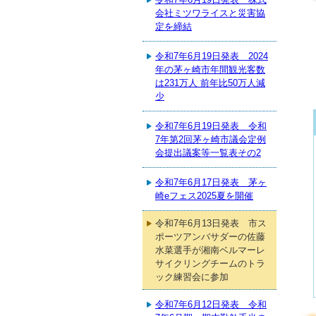
会社ミツワライスと災害協
定を締結
令和7年6月19日発表 2024
年の茅ヶ崎市年間観光客数
は231万人 前年比50万人減
少
令和7年6月19日発表 令和
7年第2回茅ヶ崎市議会定例
会提出議案等一覧表その2
令和7年6月17日発表 茅ヶ
崎eフェス2025夏を開催
令和7年6月13日発表 市ス
ポーツアンバサダーの佐藤
水菜選手が湘南ベルマーレ
サイクリングチームのトラ
ック練習会に参加
令和7年6月12日発表 令和