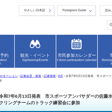
やさしい日本語
Foreigners Guide
読み
予約
観光・イベント
市民参加カレンダー
ation/
Sightseeing/Events
Citizen participation calendar
Municip
n
ロモーション
›
記者会見・発表
›
記者発表
›
6月
› 令和7年6月13日発表 市スポ
加
令和7年6月13日発表 市スポーツアンバサダーの佐藤
クリングチームのトラック練習会に参加