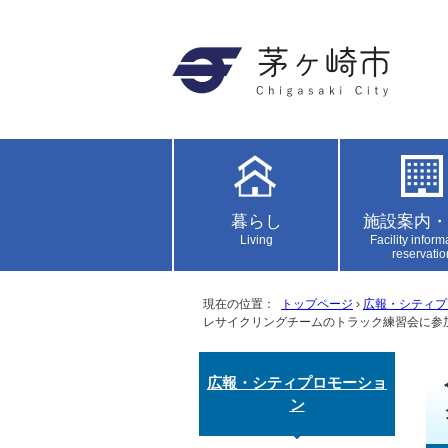
暮らし
施設案内・
Living
Facility inform
reservatio
現在の位置：
トップページ
›
広報・シティプ
レサイクリングチームのトラック練習会に参
広報・シティプロモーショ
ン