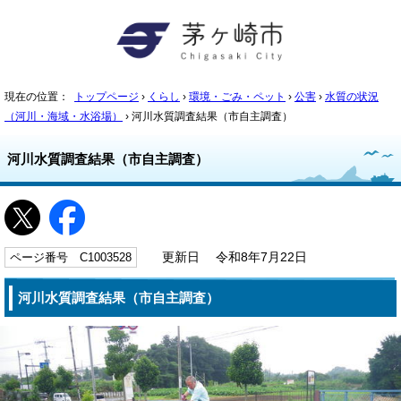
現在の位置：
トップページ
›
くらし
›
環境・ごみ・ペット
›
公害
›
水質の状況
（河川・海域・水浴場）
› 河川水質調査結果（市自主調査）
河川水質調査結果（市自主調査）
ページ番号 C1003528
更新日 令和8年7月22日
河川水質調査結果（市自主調査）