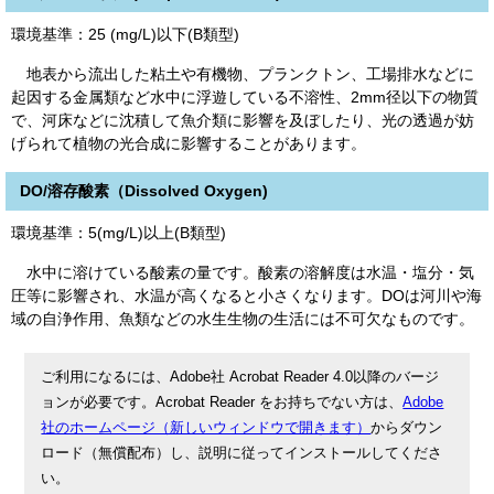
環境基準：25 (mg/L)以下(B類型)
地表から流出した粘土や有機物、プランクトン、工場排水などに
起因する金属類など水中に浮遊している不溶性、2mm径以下の物質
で、河床などに沈積して魚介類に影響を及ぼしたり、光の透過が妨
げられて植物の光合成に影響することがあります。
DO/溶存酸素（Dissolved Oxygen)
環境基準：5(mg/L)以上(B類型)
水中に溶けている酸素の量です。酸素の溶解度は水温・塩分・気
圧等に影響され、水温が高くなると小さくなります。DOは河川や海
域の自浄作用、魚類などの水生生物の生活には不可欠なものです。
ご利用になるには、Adobe社 Acrobat Reader 4.0以降のバージ
ョンが必要です。Acrobat Reader をお持ちでない方は、
Adobe
社のホームページ（新しいウィンドウで開きます）
からダウン
ロード（無償配布）し、説明に従ってインストールしてくださ
い。