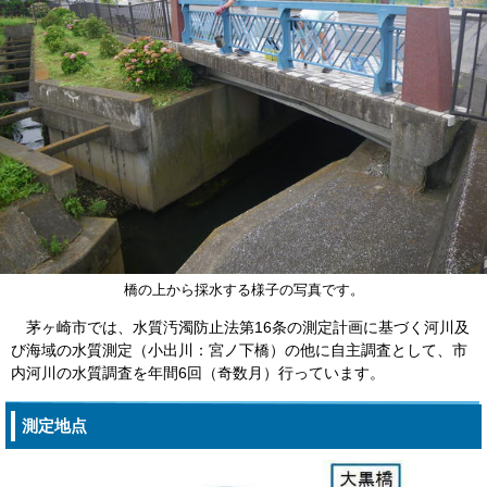
橋の上から採水する様子の写真です。
茅ヶ崎市では、水質汚濁防止法第16条の測定計画に基づく河川及
び海域の水質測定（小出川：宮ノ下橋）の他に自主調査として、市
内河川の水質調査を年間6回（奇数月）行っています。
測定地点