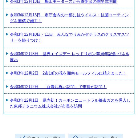
令和3年12月13日 梅田モータースから寄附金の贈呈式開催
令和3年12月13日 市庁舎内の一部に抗ウイルス・抗菌コーティン
グを無償で施工！
令和3年12月10日・11日 みんなでうみかぜテラスのクリスマスツ
リーを飾りつけ！
令和3年12月3日 世界エイズデー レッドリボン30周年記念 パネル
展示
令和3年12月2日 2市1町の花を湘南モールフィルに植えました！
令和3年12月2日 「百寿お祝い訪問」で市長が訪問！
令和3年12月1日 県内初！カーボンニュートラル都市ガスを導入し
た東邦チタニウム株式会社が市長を訪問