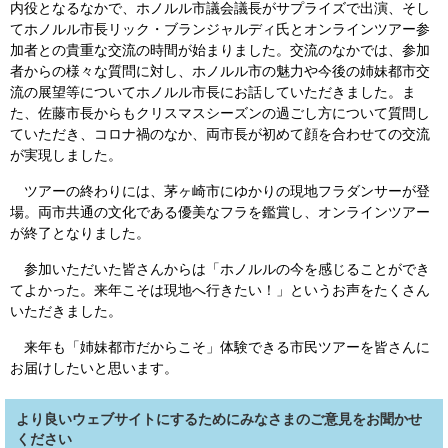
内役となるなかで、ホノルル市議会議長がサプライズで出演、そし
てホノルル市長リック・ブランジャルディ氏とオンラインツアー参
加者との貴重な交流の時間が始まりました。交流のなかでは、参加
者からの様々な質問に対し、ホノルル市の魅力や今後の姉妹都市交
流の展望等についてホノルル市長にお話していただきました。ま
た、佐藤市長からもクリスマスシーズンの過ごし方について質問し
ていただき、コロナ禍のなか、両市長が初めて顔を合わせての交流
が実現しました。
ツアーの終わりには、茅ヶ崎市にゆかりの現地フラダンサーが登
場。両市共通の文化である優美なフラを鑑賞し、オンラインツアー
が終了となりました。
参加いただいた皆さんからは「ホノルルの今を感じることができ
てよかった。来年こそは現地へ行きたい！」というお声をたくさん
いただきました。
来年も「姉妹都市だからこそ」体験できる市民ツアーを皆さんに
お届けしたいと思います。
より良いウェブサイトにするためにみなさまのご意見をお聞かせ
ください