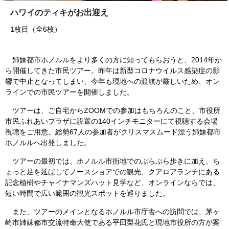
ハワイのティキがお出迎え
1枚目（全6枚）
姉妹都市ホノルルをより多くの方に知ってもらおうと、2014年か
ら開催してきた市民ツアー。昨年は新型コロナウイルス感染症の影
響で中止となってしまい、今年も現地への渡航が厳しいため、オン
ラインでの市民ツアーを開催しました。
ツアーは、ご自宅からZOOMでの参加はもちろんのこと、市役所
市民ふれあいプラザに設置の140インチモニターにて視聴する会場
視聴をご用意。総勢67人の参加者がクリスマスムード漂う姉妹都市
ホノルルへ出発しました。
ツアーの最初では、ホノルル市街地でのぶらぶら歩きに加え、ち
ょっと足を延ばしてノースショアでの観光、クアロアランチにある
記念植樹やチャイナマンズハット見学など、オンラインならでは、
短い時間で広い範囲の観光スポットを巡りました。
また、ツアーのメインとなるホノルル市庁舎への訪問では、茅ヶ
崎市姉妹都市交流特命大使である平田梨花氏と現地市役所の方が案