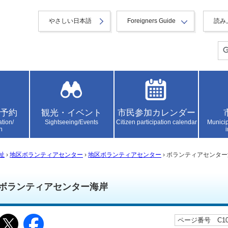
やさしい日本語
Foreigners Guide
読み
予約
観光・イベント
市民参加カレンダー
ation/
Sightseeing/Events
Citizen participation calendar
Municip
n
祉
›
地区ボランティアセンター
›
地区ボランティアセンター
› ボランティアセンタ
ボランティアセンター海岸
ページ番号 C100