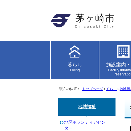
暮らし
施設案内・
Living
Facility inform
reservatio
現在の位置：
トップページ
›
くらし
›
地域福
地域福祉
地区ボランティアセン
ター