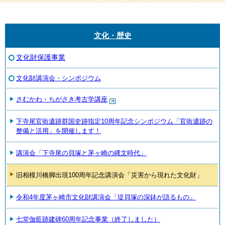
文化・歴史
文化財保護事業
文化財講演会・シンポジウム
さむかわ・ちがさき考古学講座
下寺尾官衙遺跡群国史跡指定10周年記念シンポジウム「官衙遺跡の
整備と活用」を開催します！
講演会「下寺尾の貝塚と茅ヶ崎の縄文時代」
旧相模川橋脚出現100周年記念講演会「災害から現れた文化財」
令和4年度茅ヶ崎市文化財講演会「堤貝塚の深鉢が語るもの」
七堂伽藍跡建碑60周年記念事業（終了しました）