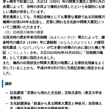
茅ヶ崎市下町屋には、大正12（1923）年の関東大震災と翌年1月の
余震によって、当時の水田より橋杭が出現したという全国的にも珍
しい遺跡が存在しています。
歴史遺産としても、天然記念物としても重要な遺跡である旧相模川
橋脚の出現100年を記念し、災害に関わる文化財や関東大震災につ
いてご講演いただきます。
（注）旧相模川橋脚の概要
出現当時の歴史学者沼田頼輔
（ぬまたらいすけ）
博士によって、鎌
倉時代の建久9（1198）年に源頼朝
（みなもとのよりとも）
の家臣
稲毛重成
（いなげしげなり）
が亡き妻の供養のために架けた橋と考
証
（こうしょう）
され、大正15(1926)年10月20日に「旧相模川橋
脚」として史跡に指定されました。
また、橋杭の出現状況が関東大震災の地震による液状化現象をよく
示していることから、平成25年3月27日に天然記念物に指定されま
した。
講師
記念講演「災害から現れた文化財」五味文彦氏（東京大学名
誉教授）
文化財講演会「鉄道から見る関東大震災と神奈川」吉田律人
氏（横浜市発展記念館主任調査研究員）