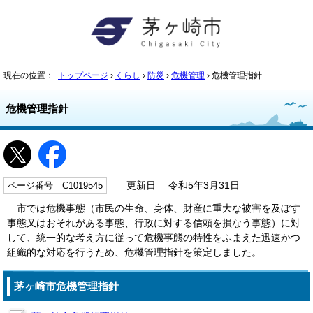
現在の位置：
トップページ
›
くらし
›
防災
›
危機管理
› 危機管理指針
危機管理指針
ページ番号 C1019545
更新日 令和5年3月31日
市では危機事態（市民の生命、身体、財産に重大な被害を及ぼす
事態又はおそれがある事態、行政に対する信頼を損なう事態）に対
して、統一的な考え方に従って危機事態の特性をふまえた迅速かつ
組織的な対応を行うため、危機管理指針を策定しました。
茅ヶ崎市危機管理指針