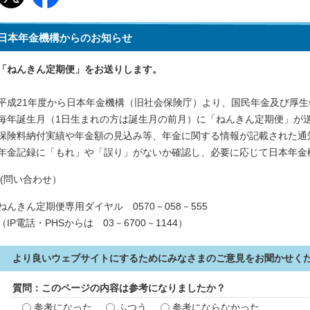
日本年金機構からのお知らせ
「ねんきん定期便」をお送りします。
平成21年度から日本年金機構（旧社会保険庁）より、国民年金及び厚
毎年誕生月（1日生まれの方は誕生月の前月）に「ねんきん定期便」が
保険料納付実績や年金額の見込み等、年金に関する情報が記載された通
年金記録に「もれ」や「誤り」がないか確認し、必要に応じて日本年金
(問い合わせ）
ねんきん定期便専用ダイヤル 0570－058－555
（IP電話・PHSからは 03－6700－1144）
より良いウェブサイトにするためにみなさまのご意見をお聞かせく
質問：このページの内容は参考になりましたか？
参考になった
ふつう
参考にならなかった