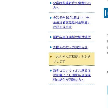
化学物質過敏症で療養中の
方へ
令和元年10月1日より「年
金生活者支援給付金制度」
が始まります
国民年金保険料の納付場所
外国人の方へのお知らせ
「ねんきん定期便」をお送
りします
新型コロナウィルス感染症
の影響により国民年金保険
料の納付が困難な方へ