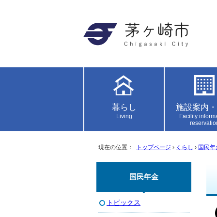
暮らし
施設案内・
Living
Facility inform
reservatio
現在の位置：
トップページ
›
くらし
›
国民年
国民年金
トピックス