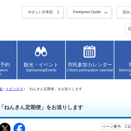
やさしい日本語
Foreigners Guide
読み
予約
観光・イベント
市民参加カレンダー
ation/
Sightseeing/Events
Citizen participation calendar
Municip
n
金
›
トピックス
› 「ねんきん定期便」をお送りします
「ねんきん定期便」をお送りします
ページ番号 C100