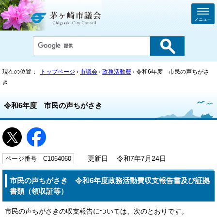
メニュー
現在の位置：
トップページ
›
市議会
›
政務活動費
› 令和6年度 市民の声ちがさ
き
令和6年度 市民の声ちがさき
ページ番号 C1064060
更新日 令和7年7月24日
市民の声ちがさき 令和6年度政務活動費収支報告書及び証拠
書類（領収証等）
市民の声ちがさきの収支報告については、次のとおりです。