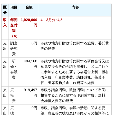
区
項目
金額
内容
分
収
年間
1,920,000
4～3
月分×4人
入
交付
円
額
（A)
支
調査
0円
市政や地方行財政等に関する旅費、委託費
出
研究
等の経費
費
支
研
484,160
市政や地方行財政等に関する研修会等又は
出
修・
円
意見交換会等の会議を開催し、又はこれら
会議
に参加するために要する会場借上料、機材
費
借入費、印刷製本費、講師謝礼、茶菓子
代、出席者負担金、旅費等の経費
支
広
919,497
市政や議会活動、政務活動について市民に
出
報
円
報告するために要する印刷製本費、送料、
費
会場借入費等の経費
支
広
0円
市政、議会活動、会派の活動に関する要
出
聴
望、意見等の聴取及び市民からの相談等に