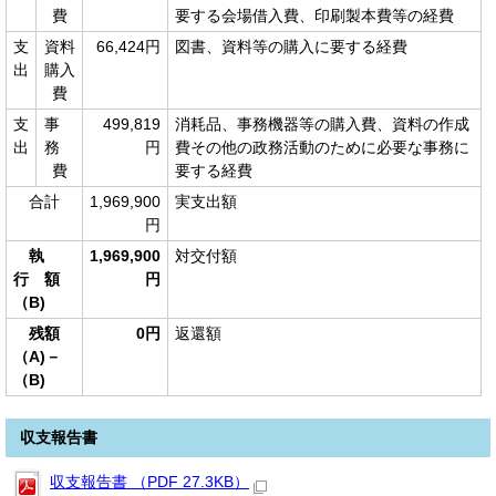
費
要する会場借入費、印刷製本費等の経費
支
資料
66,424円
図書、資料等の購入に要する経費
出
購入
費
支
事
499,819
消耗品、事務機器等の購入費、資料の作成
出
務
円
費その他の政務活動のために必要な事務に
費
要する経費
合計
1,969,900
実支出額
円
執
1,969,900
対交付額
行 額
円
（B)
残額
0円
返還額
（A)－
（B)
収支報告書
収支報告書 （PDF 27.3KB）