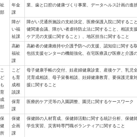
祉
年金
業、歯と口腔の健康づくり事業、データヘルス計画の進
部
課
障が
障がい児通所施設の支給決定、医療保護入院に関するこ
い福
健関連会議、障がい者虐待防止法に関すること、相談支
祉課
ケア児の支援に関すること）、地区担当に関すること
高齢
高齢者の健康維持や介護予防への支援、認知症に関する
福祉
包括支援センターの機能強化、在宅医療及び医療と介護
課
こ
こど
母子健康手帳の交付、妊産婦健康診査、産後ケア、乳児
ど
も育
児育成相談、母子栄養相談、妊婦健康教育、要保護児童対
も
成相
援に関すること
育
談課
成
保育
医療的ケア児等の入園調整、園児に関するケースワーク
部
課
保
保健
保健師の人材育成、保健師活動に関する統計分析、保健
健
企画
学生実習、災害時専門職ボランティアに関すること
所
課