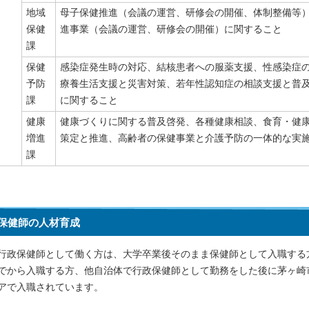
地域
母子保健推進（会議の運営、研修会の開催、体制整備等
保健
進事業（会議の運営、研修会の開催）に関すること
課
保健
感染症発生時の対応、結核患者への服薬支援、性感染症
予防
療養生活支援と災害対策、若年性認知症の相談支援と普
課
に関すること
健康
健康づくりに関する普及啓発、各種健康相談、食育・健
増進
策定と推進、高齢者の保健事業と介護予防の一体的な実
課
保健師の人材育成
行政保健師として働く方は、大学卒業後そのまま保健師として入職する
でから入職する方、他自治体で行政保健師として勤務をした後に茅ヶ崎
アで入職されています。