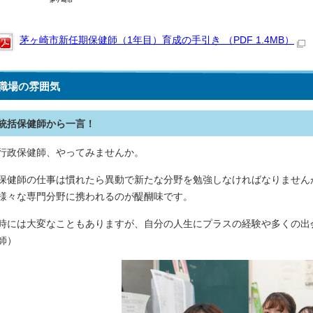
茅ヶ崎市新任期保健師（1年目）育成の手引き （PDF 1.4MB）
職場の雰囲気
統括保健師から一言！
行政保健師、やってみませんか。
保健師の仕事は慣れたら異動で新たな分野を勉強しなければなりません
様々な専門分野に携われるのが醍醐味です。
時には大変なこともありますが、自分の人生にプラスの経験や多くの出
師）