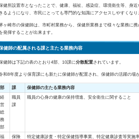
保健所設置市となったことで、健康、福祉、感染症、環境衛生等、身近
きるようになり、市民にとっても専門的な知識にアクセスしやすくなり
茅ヶ崎市の保健師は、市町村業務から、保健所業務まで様々な業務に携
を発揮することが出来ます。
保健師の配属される課と主たる業務内容
保健師は下記の表のとおり4部、10課に
分散配置
されています。
令和8年度より保育課にも新たに保健師が配置され、保健師の活躍の場
部
課
保健師の主たる業務内容
経
職員
職員の心身の健康の保持増進、安全衛生に関すること
営
課
総
務
部
福
保険
特定健康診査・特定保健指導事業、特定健康診査等実施