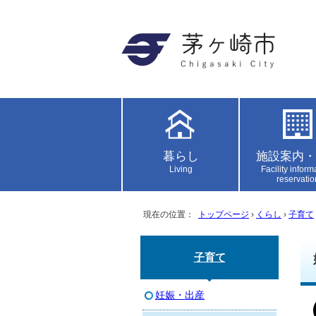
暮らし
施設案内・
Living
Facility inform
reservatio
現在の位置：
トップページ
›
くらし
›
子育て
子育て
妊娠・出産