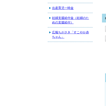
出産育児一時金
妊婦支援給付金（妊婦のた
めの支援給付）
広報ちがさき「すこやか赤
ちゃん」