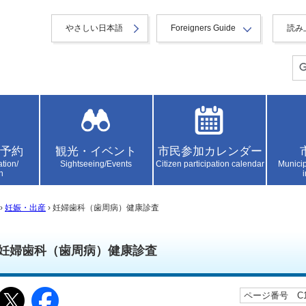
やさしい日本語
Foreigners Guide
読み
予約
観光・イベント
市民参加カレンダー
ation/
Sightseeing/Events
Citizen participation calendar
Municip
n
›
妊娠・出産
› 妊婦歯科（歯周病）健康診査
妊婦歯科（歯周病）健康診査
ページ番号 C10