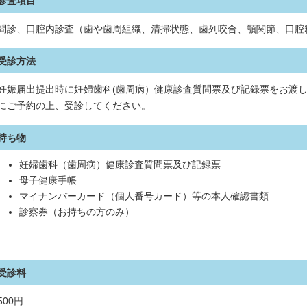
診査項目
問診、口腔内診査（歯や歯周組織、清掃状態、歯列咬合、顎関節、口腔
受診方法
妊娠届出提出時に妊婦歯科(歯周病）健康診査質問票及び記録票をお渡
にご予約の上、受診してください。
持ち物
妊婦歯科（歯周病）健康診査質問票及び記録票
母子健康手帳
マイナンバーカード（個人番号カード）等の本人確認書類
診察券（お持ちの方のみ）
受診料
500円