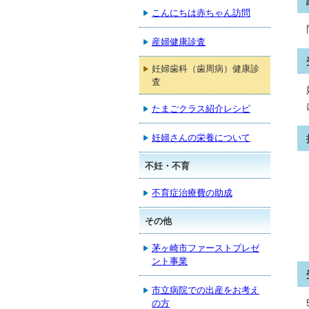
こんにちは赤ちゃん訪問
産婦健康診査
妊婦歯科（歯周病）健康診
査
たまごクラス紹介レシピ
妊婦さんの栄養について
不妊・不育
不育症治療費の助成
その他
茅ヶ崎市ファーストプレゼ
ント事業
市立病院での出産をお考え
の方