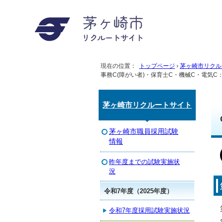
現在の位置：
トップページ
›
茅ヶ崎市リクル
事務C(障がい者)・保育士C・機械C・電気C：
茅ヶ崎市リクルートサイト
茅ヶ崎市職員採用試験
情報
昨年度までの試験実施状
況
令和7年度（2025年度）
令和7年度採用試験実施状況