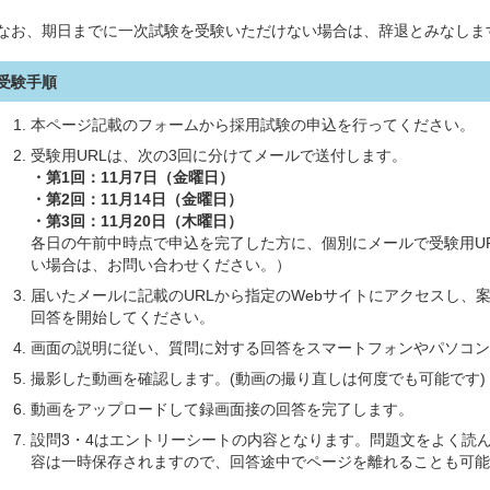
なお、期日までに一次試験を受験いただけない場合は、辞退とみなしま
受験手順
本ページ記載のフォームから採用試験の申込を行ってください。
受験用URLは、次の3回に分けてメールで送付します。
・第1回
：11月7日（金曜日）
・第2回：11月14日（金曜日）
・第3回：11月20日（木曜日）
各日の午前中時点で申込を完了した方に、個別にメールで受験用U
い場合は、お問い合わせください。）
届いたメールに記載のURLから指定のWebサイトにアクセスし、
回答を開始してください。
画面の説明に従い、質問に対する回答をスマートフォンやパソコン
撮影した動画を確認します。(動画の撮り直しは何度でも可能です)
動画をアップロードして録画面接の回答を完了します。
設問3・4はエントリーシートの内容となります。問題文をよく読
容は一時保存されますので、回答途中でページを離れることも可能