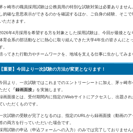
茅ヶ崎市の職員採用試験は公務員用の特別な試験対策は必要ありません
し的確な意思表示ができるのかを確認するほか、ご自身の経験、そこで
いただきます。
2026年4月採用を希望する方を対象とした採用試験は、今回が最後とな
体育会系の部活動などに熱心に取り組んできた大学4年生の皆さんにと
す。
培ってきた行動力やチームワークを、地域を支える仕事に生かしてみま
【重要】今回より一次試験の方法が変更となります！
今回より、一次試験ではこれまでのエントリーシートに加え、茅ヶ崎市
ただく
「録画面接」
を実施します。
録画面接とは、受付期間内に指定のWebサイトにアクセスし、出題さ
ていただくものです。
一次試験の受験が完了となるのは、指定のURLから録画面接（動画の
答の両方を行っていただいた場合です。
採用試験の申込（申込フォームへの入力）のみでは完了しておりません