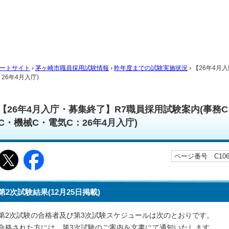
ートサイト
›
茅ヶ崎市職員採用試験情報
›
昨年度までの試験実施状況
› 【26年4
26年4月入庁)
【26年4月入庁・募集終了】R7職員採用試験案内(事務C
C・機械C・電気C：26年4月入庁)
ページ番号 C1065
第2次試験結果(12月25日掲載)
第2次試験の合格者及び第3次試験スケジュールは次のとおりです。
合格された方には、第3次試験のご案内を文書にて通知いたします。