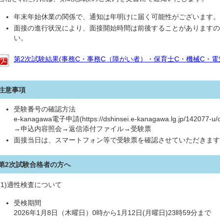
年末年始休業の関係で、通知は年明けに届く可能性がございます。
面接の進行状況により、面接開始時間は前後することがありますの
い。
第2次試験結果(事務C・事務C（障がい者）・保育士C・機械C・電気C)
注意事項
受験番号の確認方法
e-kanagawa電子申請(https://dshinsei.e-kanagawa.lg.jp/142077-u/o
→申込内容照会→返信添付ファイル→受験票
面接当日は、スマートフォン等で受験票を確認させていただきます。
第2次試験合格者の方へ
(1)適性検査について
受検期間
2026年1月8日（木曜日）0時から1月12日(月曜日)23時59分まで