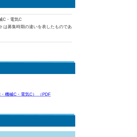
械C・電気C
トは募集時期の違いを表したものであ
機械C・電気C） （PDF