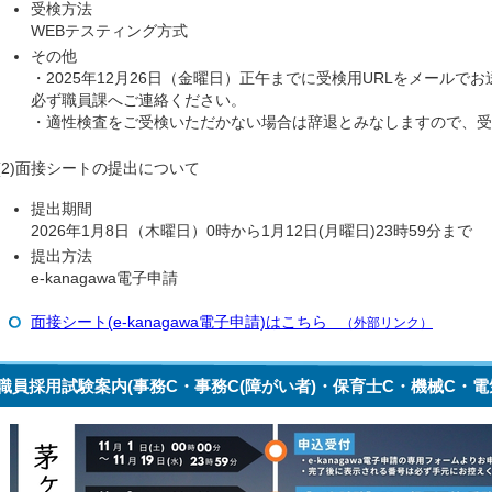
受検方法
WEBテスティング方式
その他
・2025年12月26日（金曜日）正午までに受検用URLをメール
必ず職員課へご連絡ください。
・適性検査をご受検いただかない場合は辞退とみなしますので、受
(2)面接シートの提出について
提出期間
2026年1月8日（木曜日）0時から1月12日(月曜日)23時59分まで
提出方法
e-kanagawa電子申請
面接シート(e-kanagawa電子申請)はこちら
（外部リンク）
職員採用試験案内(事務C・事務C(障がい者)・保育士C・機械C・電