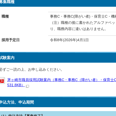
募集職種
職種
事務C・事務C(障がい者)・保育士C・機
（注）職種の後に書かれたアルファベッ
り、職務内容に違いはありません。
採用予定日
令和8年(2026年)4月1日
試験案内
必ずご一読の上、お申し込みください。
茅ヶ崎市職員採用試験案内（事務C・事務C（障がい者）・保育士C・
531.8KB）
申込方法、申込期間