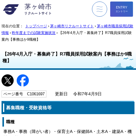
ENTRY
エントリー
menu
現在の位置：
トップページ
›
茅ヶ崎市リクルートサイト
›
茅ヶ崎市職員採用試験
情報
›
昨年度までの試験実施状況
› 【26年4月入庁・募集終了】R7職員採用試験
案内【事務ほか9職種】
【26年4月入庁・募集終了】R7職員採用試験案内【事務ほか9職
種】
ページ番号 C1061697
更新日 令和7年4月9日
募集職種・受験資格等
職種
事務A・事務（障がい者）・保育士A・保健師A・土木A・建築A・機