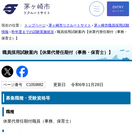
ENTRY
エントリー
menu
現在の位置：
トップページ
›
茅ヶ崎市リクルートサイト
›
茅ヶ崎市職員採用試験
情報
›
昨年度までの試験実施状況
› 職員採用試験案内【休業代替任期付（事務・
保育士）】
職員採用試験案内【休業代替任期付（事務・保育士）】
ページ番号 C1059882
更新日 令和6年11月28日
募集職種・受験資格等
職種
休業代替任期付職員（事務、保育士）