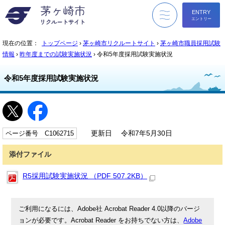
ENTRY
エントリー
menu
現在の位置：
トップページ
›
茅ヶ崎市リクルートサイト
›
茅ヶ崎市職員採用試験
情報
›
昨年度までの試験実施状況
› 令和5年度採用試験実施状況
令和5年度採用試験実施状況
ページ番号 C1062715
更新日 令和7年5月30日
添付ファイル
R5採用試験実施状況 （PDF 507.2KB）
ご利用になるには、Adobe社 Acrobat Reader 4.0以降のバージ
ョンが必要です。Acrobat Reader をお持ちでない方は、
Adobe