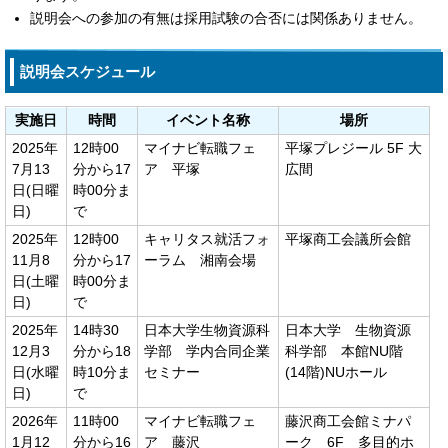
説明会への参加の有無は採用試験の合否には関係ありません。
説明会スケジュール
実施日
時間
イベント名称
場所
2025年
12時00
マイナビ転職フェ
平塚プレジール 5F 大
7月13
分から17
ア 平塚
広間
日(日曜
時00分ま
日)
で
2025年
12時00
キャリタス就活フォ
平塚商工会議所会館
11月8
分から17
ーラム 湘南会場
日(土曜
時00分ま
日)
で
2025年
14時30
日本大学生物資源科
日本大学 生物資源
12月3
分から18
学部 学内合同企業
科学部 本館NU階
日(水曜
時10分ま
セミナー
(14階)NUホール
日)
で
2026年
11時00
マイナビ転職フェ
藤沢商工会館ミナパ
1月12
分から16
ア 藤沢
ーク 6F 多目的ホ