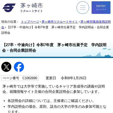
ENTRY
エントリー
menu
現在の位置：
トップページ
›
茅ヶ崎市リクルートサイト
›
茅ヶ崎市職員採用説明
会
› 【27卒・中途向け】令和7年度 茅ヶ崎市出展予定 学内説明会・合同企業
説明会
【27卒・中途向け】令和7年度 茅ヶ崎市出展予定 学内説明
会・合同企業説明会
ページ番号 C1062690
更新日 令和8年1月26日
茅ヶ崎市では大学等で実施しているキャリア形成等の講義や説明
会、就職情報サイト主催の合同企業説明会に参加しています。
各説明会の詳細については、主催者にご確認ください。
学内説明会の場合、原則、該当の大学の学生のみ参加可能とな
ります。