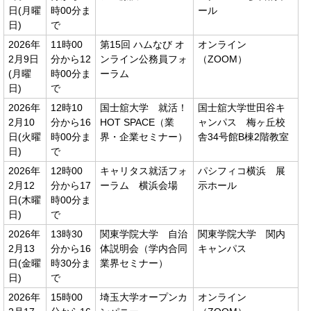
日(月曜
時00分ま
ール
日)
で
2026年
11時00
第15回 ハムなび オ
オンライン
2月9日
分から12
ンライン公務員フォ
（ZOOM）
(月曜
時00分ま
ーラム
日)
で
2026年
12時10
国士舘大学 就活！
国士舘大学世田谷キ
2月10
分から16
HOT SPACE（業
ャンパス 梅ヶ丘校
日(火曜
時00分ま
界・企業セミナー）
舎34号館B棟2階教室
日)
で
2026年
12時00
キャリタス就活フォ
パシフィコ横浜 展
2月12
分から17
ーラム 横浜会場
示ホール
日(木曜
時00分ま
日)
で
2026年
13時30
関東学院大学 自治
関東学院大学 関内
2月13
分から16
体説明会（学内合同
キャンパス
日(金曜
時30分ま
業界セミナー）
日)
で
2026年
15時00
埼玉大学オープンカ
オンライン