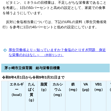
ビタミン、ミネラルの目標量は、不足しがちな栄養素であること
を考慮し、1日の50パーセントと高めの設定として、家庭での食事
を補うようにしています。
反対に食塩相当量については、下記のURLの資料（厚生労働省発
行）を参考に1日の40パーセントと低めの設定にしています。
厚生労働省より～知っていますか？食塩のとりすぎ問題 身近
な栄養のおはなし～
（外部リンク）
茅ヶ崎市立保育園 給与栄養目標量
令和8年4月1日から令和9年3月31日まで
エネルギ
たん
脂質
カルシ
鉄
VA
VB1
ー
ぱく
（g）
ウム
（mg）
(μg)
（mg）
（
（kcal）
質
（mg）
（g）