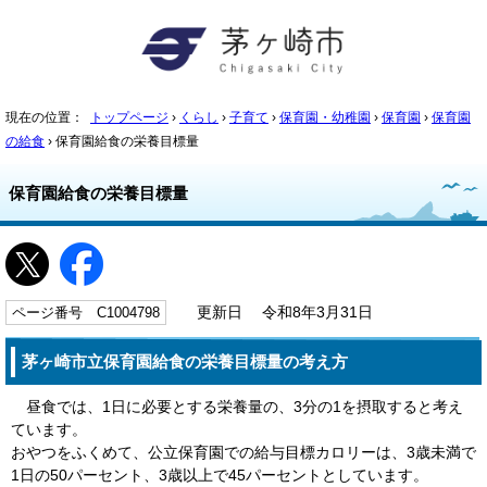
現在の位置：
トップページ
›
くらし
›
子育て
›
保育園・幼稚園
›
保育園
›
保育園
の給食
› 保育園給食の栄養目標量
保育園給食の栄養目標量
ページ番号 C1004798
更新日 令和8年3月31日
茅ヶ崎市立保育園給食の栄養目標量の考え方
昼食では、1日に必要とする栄養量の、3分の1を摂取すると考え
ています。
おやつをふくめて、公立保育園での給与目標カロリーは、3歳未満で
1日の50パーセント、3歳以上で45パーセントとしています。